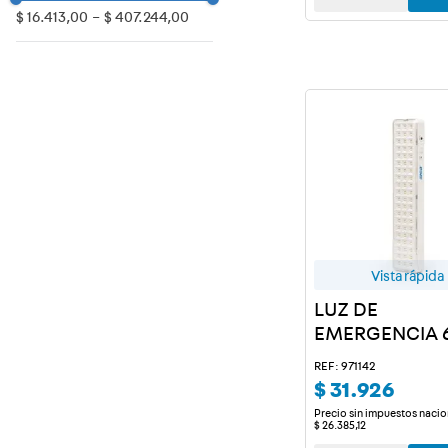
Accesorio
4 AA
$ 16.413,00
–
$ 407.244,00
Inalámbrico
3 AA
Cableado
12 V
Wifi
Protector de tensión
Vista rápida
LUZ DE
EMERGENCIA 
LEDS LITIO 8H
REF: 971142
$
31
.
926
Precio sin impuestos nacio
$
26
.
385
,
12