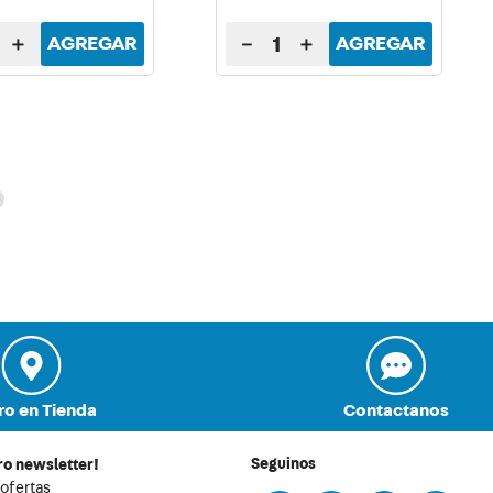
＋
－
＋
AGREGAR
AGREGAR
ro en Tienda
Contactanos
Seguinos
ro newsletter!
 ofertas