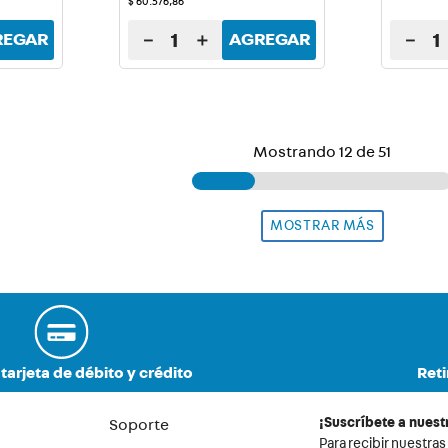
$
60
.
576
,
86
－
＋
－
REGAR
AGREGAR
Mostrando
12 de 51
tarjeta de débito y crédito
Reti
¡Suscríbete a nuest
Soporte
Para recibir nuestras