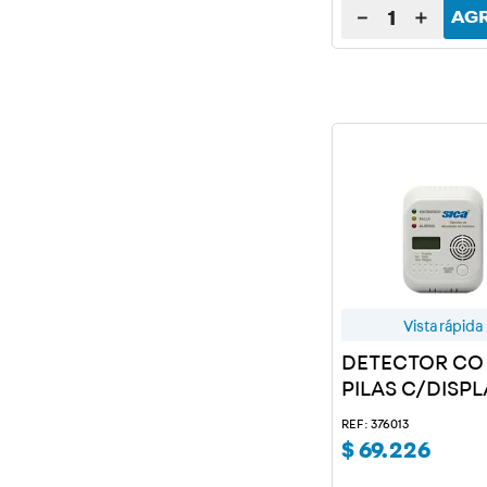
－
＋
AG
Vista rápida
DETECTOR CO
PILAS C/DISPL
REF: 376013
$
69
.
226