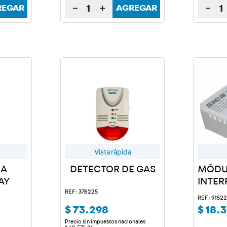
－
＋
－
REGAR
AGREGAR
Vista rápida
 A
DETECTOR DE GAS
MÓDU
AY
INTE
SMAR
REF: 376225
REF: 9152
$
73
.
298
$
18
.
3
Precio sin impuestos nacionales