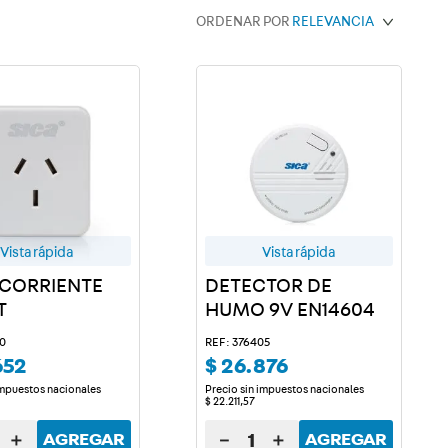
ORDENAR POR
RELEVANCIA
Vista rápida
Vista rápida
CORRIENTE
DETECTOR DE
T
HUMO 9V EN14604
30
REF: 376405
652
$
26
.
876
impuestos nacionales
Precio sin impuestos nacionales
$
22
.
211
,
57
＋
－
＋
AGREGAR
AGREGAR