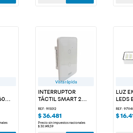
Vista rápida
INTERRUPTOR
LUZ E
60
TÁCTIL SMART 2
LEDS B
S
CANALES BLANCO
REF: 915012
REF: 97114
$
36
.
481
$
16
.
4
nales
Precio sin impuestos nacionales
$
30
.
149
,
59