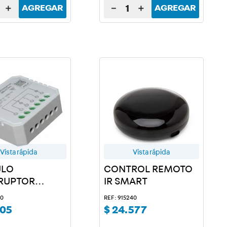
＋
－
＋
AGREGAR
AGREGAR
Vista rápida
Vista rápida
LO
CONTROL REMOTO
RRUPTOR
IR SMART
T
20
REF: 915240
05
$
24
.
577