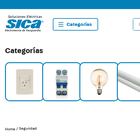
Bus
TÉRMIN
1
.
dete
Categorías
2
.
tom
3
.
list
4
.
caja
5
.
plaf
6
.
silig
7
.
dim
8
.
term
Seguridad
9
.
sma