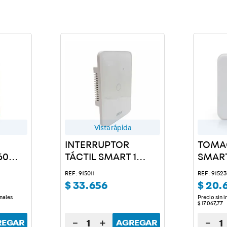
a
Vista rápida
INTERRUPTOR
TOMA
60
TÁCTIL SMART 1
SMAR
CANAL BLANCO
REF: 915011
REF: 9152
$
33
.
656
$
20
.
nales
Precio sin 
$
17
.
067
,
77
－
＋
－
REGAR
AGREGAR