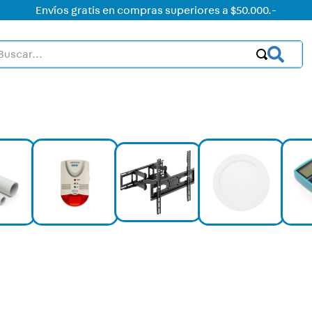
Envíos gratis en compras superiores a $50.000.-
car...
OS MÁS BUSCADOS
ctor
acorriente
on led
on
ht
mer
ica
rt