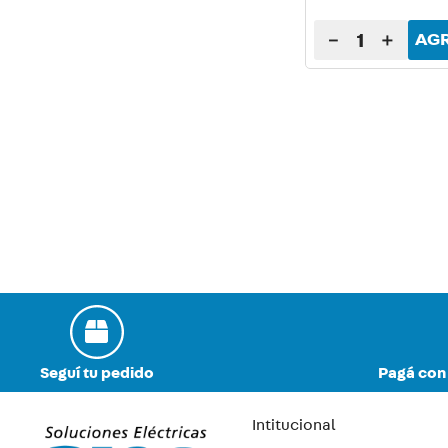
－
＋
AG
Seguí tu pedido
Pagá con 
Intitucional