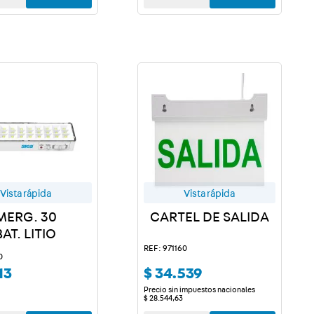
Vista rápida
Vista rápida
MERG. 30
CARTEL DE SALIDA
AT. LITIO
REF: 971160
0
13
$
34
.
539
Precio sin impuestos nacionales
$
28
.
544
,
63