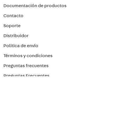
Documentación de productos
Contacto
Soporte
Distribuidor
Politica de envío
Términos y condiciones
Preguntas frecuentes
Preguntas Frecuentes
Paga con el método que prefieras
¡Suscríbete a nuestro newsletter!
Para recibir nuestras ofertas
>