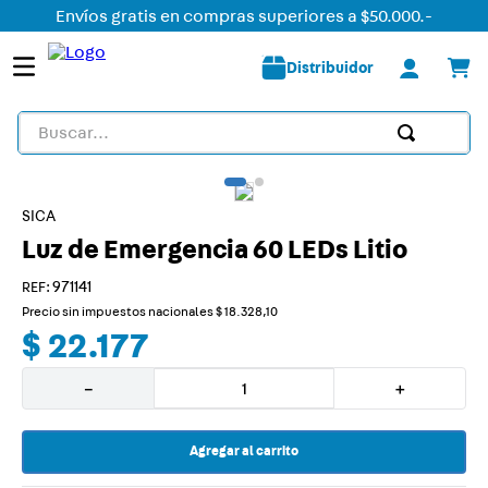
Envíos gratis en compras superiores a $50.000.-
Distribuidor
Buscar...
TÉRMINOS MÁS BUSCADOS
1
.
detector
SICA
Luz de Emergencia 60 LEDs Litio
2
.
tomacorriente
3
.
liston led
:
971141
Precio sin impuestos nacionales
$
18
.
328
,
10
4
.
caja
$
22
.
177
5
.
plafon
－
＋
6
.
dimmer
7
.
smart
Agregar al carrito
8
.
termica