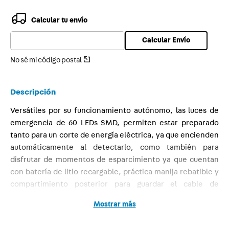
9
.
toma
Calcular tu envío
10
.
usb
Calcular Envío
No sé mi código postal
Descripción
Versátiles por su funcionamiento autónomo, las luces de
emergencia de 60 LEDs SMD, permiten estar preparado
tanto para un corte de energía eléctrica, ya que encienden
automáticamente al detectarlo, como también para
disfrutar de momentos de esparcimiento ya que cuentan
con batería de litio recargable, práctica manija rebatible y
compartimiento posterior para guardar el cable de
alimentación. Se encuentran disponibles dos modelos que
Mostrar más
difieren en la autonomía de la batería y la distribución
lumínica. De fácil instalación, sólo se necesitan dos