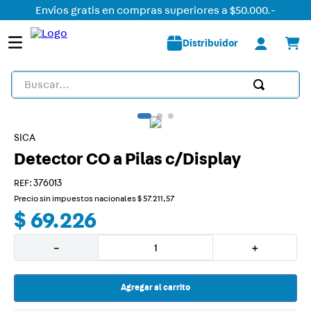
Envíos gratis en compras superiores a $50.000.-
Distribuidor
Buscar...
TÉRMINOS MÁS BUSCADOS
1
.
detector
SICA
Detector CO a Pilas c/Display
2
.
tomacorriente
3
.
liston led
:
376013
Precio sin impuestos nacionales
$
57
.
211
,
57
4
.
caja
$
69
.
226
5
.
plafon
－
＋
6
.
silight
7
.
dimmer
Agregar al carrito
8
.
termica