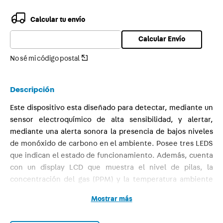
9
.
smart
Calcular tu envío
10
.
toma
Calcular Envío
No sé mi código postal
Descripción
Este dispositivo esta diseñado para detectar, mediante un
sensor electroquímico de alta sensibilidad, y alertar,
mediante una alerta sonora la presencia de bajos niveles
de monóxido de carbono en el ambiente. Posee tres LEDS
que indican el estado de funcionamiento. Además, cuenta
con un display LCD que muestra el nivel de pilas, la
concentración del gas (PPM) y la temperatura ambiente
(ºC).
Mostrar más
VENTAJAS