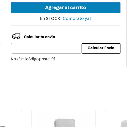
Agregar al carrito
En STOCK
¡Compralo ya!
Calcular tu envío
Calcular Envío
No sé mi código postal