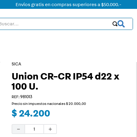
Envíos gratis en compras superiores a $50.000.-
car...
OS MÁS BUSCADOS
ctor
acorriente
SICA
on led
Union CR-CR IP54 d22 x
100 U.
on
:
981013
mer
Precio sin impuestos nacionales
$
20
.
000
,
00
rt
$
24
.
200
ica
－
＋
a