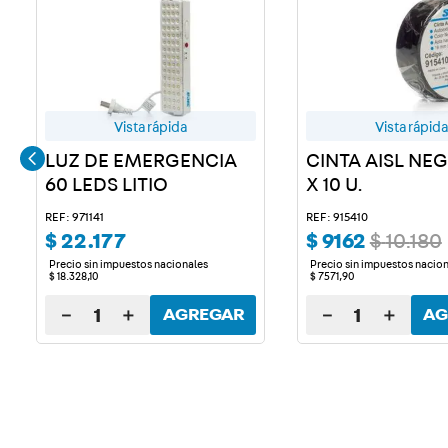
Vista rápida
Vista rápida
LUZ DE EMERGENCIA
CINTA AISL NE
60 LEDS LITIO
X 10 U.
REF: 971141
REF: 915410
$
22
.
177
$
9162
$
10
.
180
Precio sin impuestos nacionales
Precio sin impuestos nacio
$
18
.
328
,
10
$
7571
,
90
－
＋
－
＋
AGREGAR
AG