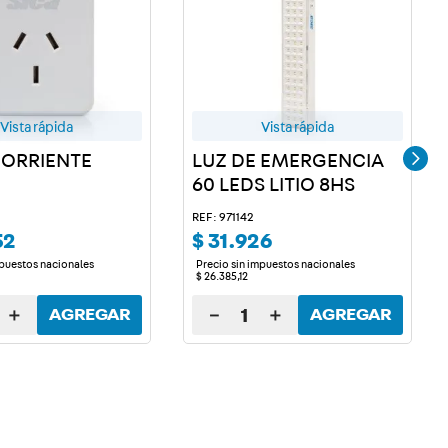
Vista rápida
Vista rápida
ORRIENTE
LUZ DE EMERGENCIA
60 LEDS LITIO 8HS
REF: 971142
52
$
31
.
926
mpuestos nacionales
Precio sin impuestos nacionales
$
26
.
385
,
12
＋
－
＋
AGREGAR
AGREGAR