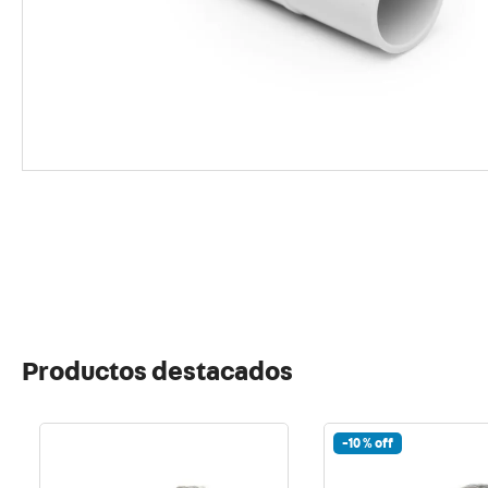
10
.
usb
Productos destacados
-
10 %