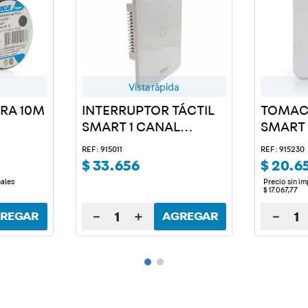
Vista rápida
GRA 10M
INTERRUPTOR TÁCTIL
TOMAC
SMART 1 CANAL
SMART
BLANCO
REF: 915011
REF: 915230
$
33
.
656
$
20
.
6
nales
Precio sin i
$
17
.
067
,
77
－
＋
－
REGAR
AGREGAR