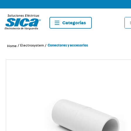
Bus
TÉRMIN
1
.
dete
Electrosystem
Conectores y accesorios
2
.
tom
3
.
list
4
.
caja
5
.
plaf
6
.
dim
7
.
sma
8
.
term
9
.
tom