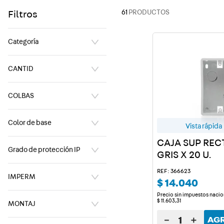
10
.
usb
61
PRODUCTOS
Filtros
Categoría
Conectores y accesorios
CANTID
Cajas llaves y generales
Cajas de protecciones
3
COLBAS
6
20 mm
Blanco puro
Color de base
22 mm
Vista rápida
Gris
25 mm
CAJA SUP REC
Blanco
32 mm
Grado de protección IP
GRIS X 20 U.
IP 54
REF: 366623
IMPERM
$
14
.
040
Precio sin impuestos nacio
IP 44
$
11
.
603
,
31
MONTAJ
IP 55
－
＋
AG
Superficie