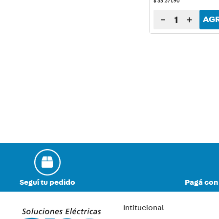
$
35
.
371
,
90
－
＋
AG
Seguí tu pedido
Pagá con 
Intitucional