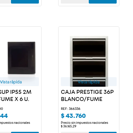
Vista rápida
Vista rápida
SUP IP55 2M
CAJA PRESTIGE 36P
FUME X 6 U.
BLANCO/FUME
00
REF: 366336
544
$
43
.
760
impuestos nacionales
Precio sin impuestos nacionales
$
36
.
165
,
29