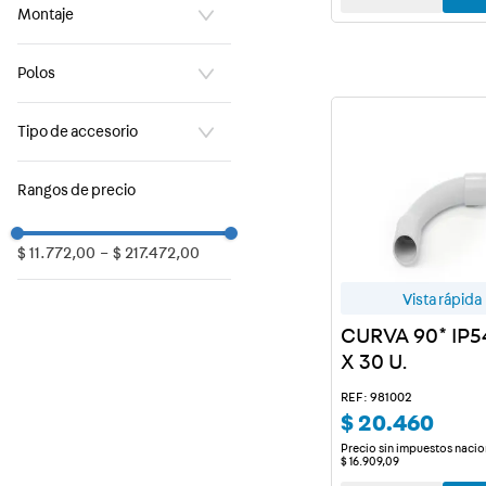
Montaje
Embutir
Polos
12
Tipo de accesorio
Curva
Rangos de precio
Conec.Caño-Caño
Conec. Caño-Caja
Grampa
$ 11.772,00
–
$ 217.472,00
Barra fija grampa
Vista rápida
CURVA 90* IP5
X 30 U.
REF: 981002
$
20
.
460
Precio sin impuestos nacio
$
16
.
909
,
09