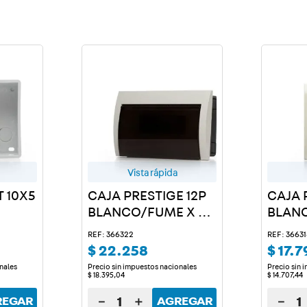
Vista rápida
T 10X5
CAJA PRESTIGE 12P
CAJA 
BLANCO/FUME X 2
BLANC
U.
U.
REF: 366322
REF: 3663
$
22
.
258
$
17
.
7
nales
Precio sin impuestos nacionales
Precio sin 
$
18
.
395
,
04
$
14
.
707
,
44
－
＋
－
REGAR
AGREGAR