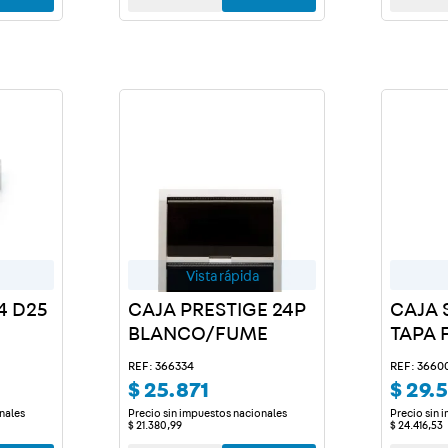
Vista rápida
4 D25
CAJA PRESTIGE 24P
CAJA 
BLANCO/FUME
TAPA 
REF: 366334
REF: 3660
$
25
.
871
$
29
.
nales
Precio sin impuestos nacionales
Precio sin 
$
21
.
380
,
99
$
24
.
416
,
53