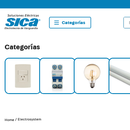
Bus
TÉRMIN
1
.
dete
Categorías
2
.
tom
3
.
list
4
.
caja
5
.
plaf
6
.
dim
7
.
sma
8
.
term
Electrosystem
9
.
tom