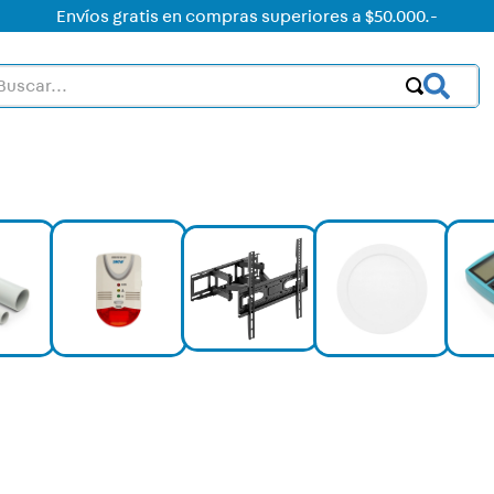
Envíos gratis en compras superiores a $50.000.-
car...
OS MÁS BUSCADOS
ctor
acorriente
on led
on
mer
rt
ica
a