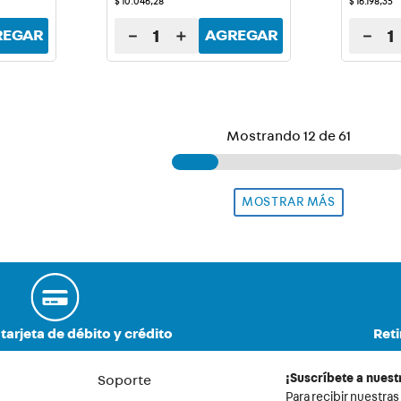
$
10
.
046
,
28
$
16
.
198
,
35
－
＋
－
REGAR
AGREGAR
Mostrando
12 de 61
tarjeta de débito y crédito
Reti
¡Suscríbete a nuest
Soporte
Para recibir nuestras