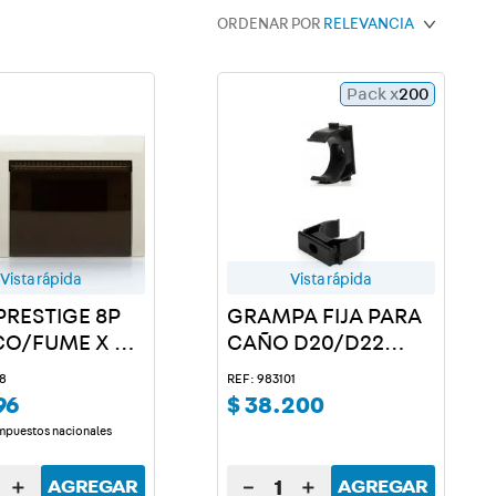
ORDENAR POR
RELEVANCIA
Pack x
200
Vista rápida
Vista rápida
PRESTIGE 8P
GRAMPA FIJA PARA
O/FUME X 2
CAÑO D20/D22
NEGRO X 200 U.
18
REF: 983101
96
$
38
.
200
impuestos nacionales
＋
－
＋
AGREGAR
AGREGAR