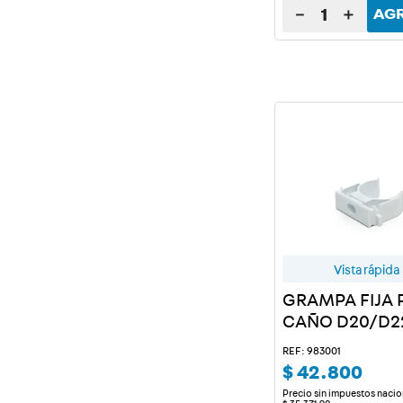
－
＋
AG
Vista rápida
GRAMPA FIJA 
CAÑO D20/D2
200 U.
REF: 983001
$
42
.
800
Precio sin impuestos nacio