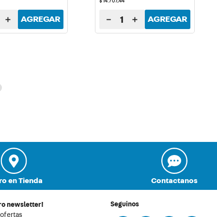
$
14
.
707
,
44
＋
－
＋
AGREGAR
AGREGAR
ro en Tienda
Contactanos
Seguinos
ro newsletter!
 ofertas