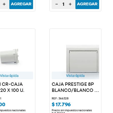
＋
－
＋
AGREGAR
AGREGAR
Vista rápida
Vista rápida
 CR-CAJA
CAJA PRESTIGE 8P
20 X 100 U.
BLANCO/BLANCO X
2 U.
1
REF: 366328
00
$
17
.
796
impuestos nacionales
Precio sin impuestos nacionales