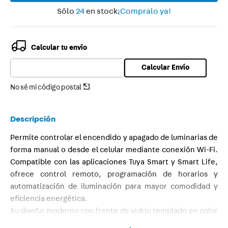
Sólo
24
en stock
¡Compralo ya!
9
.
smart
10
.
termica
Calcular tu envío
Calcular Envío
No sé mi código postal
Descripción
Permite controlar el encendido y apagado de luminarias de
forma manual o desde el celular mediante conexión Wi-Fi.
Compatible con las aplicaciones Tuya Smart y Smart Life,
ofrece control remoto, programación de horarios y
automatización de iluminación para mayor comodidad y
eficiencia energética.
Su diseño moderno con frente de vidrio templado en color
blanco se integra fácilmente en cualquier ambiente.