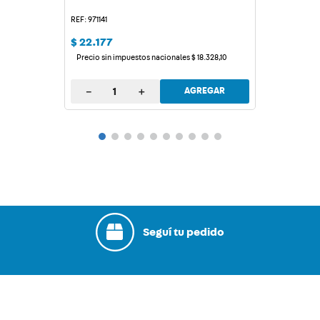
Frecuencia: 50/60 Hz
REF: 971141
Carga máxima: 500 W
$
22
.
177
Dimensiones: 8,2 × 3,8 × 12,2 cm
Precio sin impuestos nacionales
$
18
.
328
,
10
－
＋
AGREGAR
Seguí tu pedido