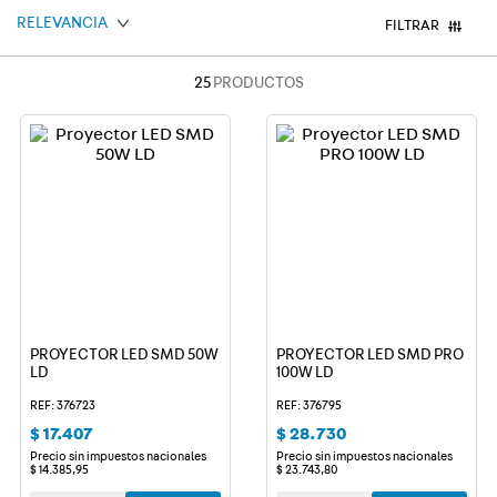
RELEVANCIA
9
.
smart
FILTRAR
10
.
termica
25
PRODUCTOS
PROYECTOR LED SMD 50W
PROYECTOR LED SMD PRO
LD
100W LD
REF: 376723
REF: 376795
$
17
.
407
$
28
.
730
Precio sin impuestos nacionales
Precio sin impuestos nacionales
$
14
.
385
,
95
$
23
.
743
,
80