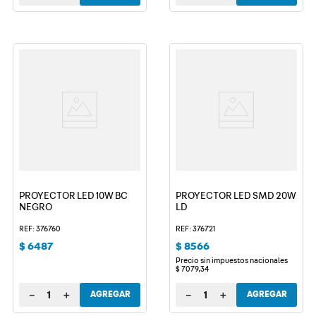
PROYECTOR LED 10W BC
PROYECTOR LED SMD 20W
NEGRO
LD
REF: 376760
REF: 376721
$
6487
$
8566
Precio sin impuestos nacionales
$
7079
,
34
－
＋
－
＋
AGREGAR
AGREGAR