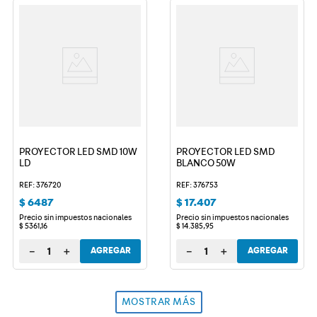
PROYECTOR LED SMD 10W
PROYECTOR LED SMD
LD
BLANCO 50W
REF: 376720
REF: 376753
$
6487
$
17
.
407
Precio sin impuestos nacionales
Precio sin impuestos nacionales
$
5361
,
16
$
14
.
385
,
95
－
＋
－
＋
AGREGAR
AGREGAR