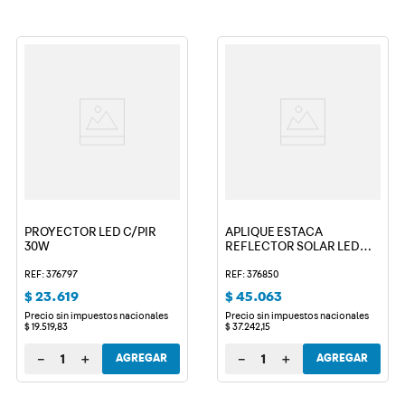
PROYECTOR LED C/PIR
APLIQUE ESTACA
30W
REFLECTOR SOLAR LED
EXTERIOR
REF: 376797
REF: 376850
$
23
.
619
$
45
.
063
Precio sin impuestos nacionales
Precio sin impuestos nacionales
$
19
.
519
,
83
$
37
.
242
,
15
－
＋
－
＋
AGREGAR
AGREGAR