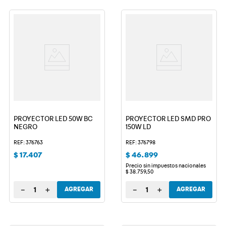
PROYECTOR LED 50W BC
PROYECTOR LED SMD PRO
NEGRO
150W LD
REF: 376763
REF: 376798
$
17
.
407
$
46
.
899
Precio sin impuestos nacionales
$
38
.
759
,
50
－
＋
－
＋
AGREGAR
AGREGAR