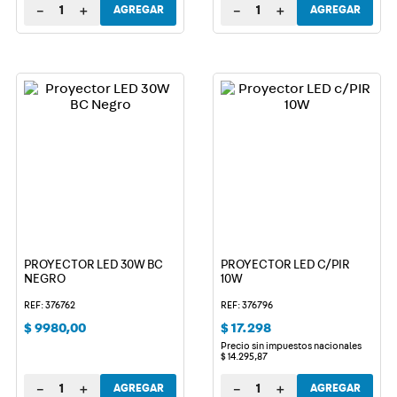
－
＋
－
＋
AGREGAR
AGREGAR
PROYECTOR LED 30W BC
PROYECTOR LED C/PIR
NEGRO
10W
REF: 376762
REF: 376796
$
9980
,
00
$
17
.
298
Precio sin impuestos nacionales
$
14
.
295
,
87
－
＋
－
＋
AGREGAR
AGREGAR