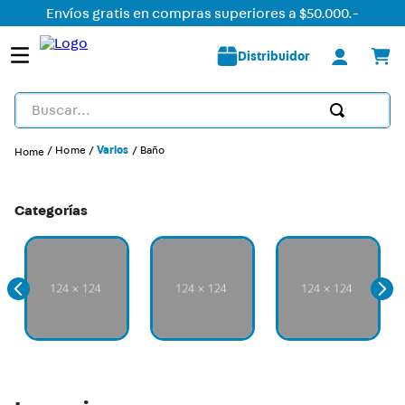
Envíos gratis en compras superiores a $50.000.-
Distribuidor
Buscar...
TÉRMINOS MÁS BUSCADOS
Home
Varios
Baño
1
.
detector
2
.
tomacorriente
Categorías
3
.
usb
4
.
liston led
5
.
caja
6
.
dimmer
7
.
plafon
8
.
tomacorrientes