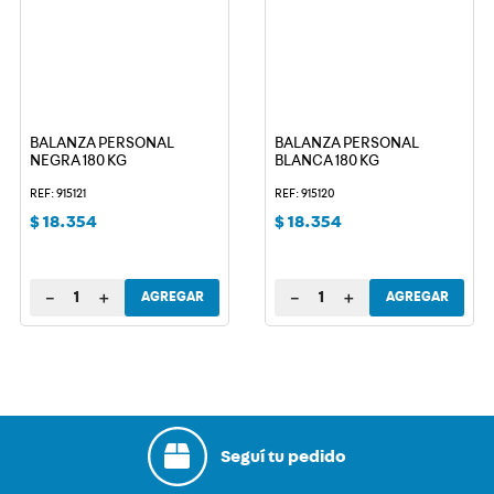
BALANZA PERSONAL
BALANZA PERSONAL
NEGRA 180 KG
BLANCA 180 KG
REF: 915121
REF: 915120
$
18
.
354
$
18
.
354
－
＋
－
＋
AGREGAR
AGREGAR
Seguí tu pedido