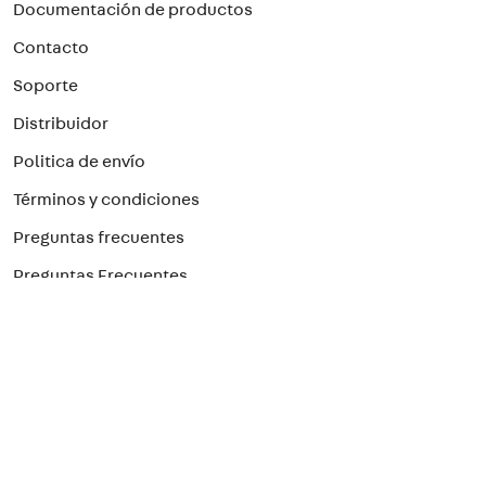
Documentación de productos
Contacto
Soporte
Distribuidor
Politica de envío
Términos y condiciones
Preguntas frecuentes
Preguntas Frecuentes
Paga con el método que prefieras
¡Suscríbete a nuestro newsletter!
Para recibir nuestras ofertas
>