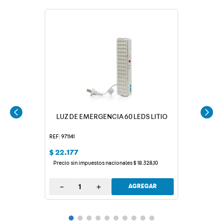
LUZ DE EMERGENCIA 60 LEDS LITIO
REF: 971141
$
22
.
177
Precio sin impuestos nacionales
$
18
.
328
,
10
－
＋
AGREGAR