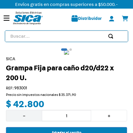
Envíos gratis en compras superiores a $50.000.-
Distribuidor
Buscar...
TÉRMINOS MÁS BUSCADOS
1
.
detector
SICA
Grampa Fija para caño d20/d22 x
2
.
tomacorriente
200 U.
3
.
liston led
4
.
caja
:
983001
Precio sin impuestos nacionales
$
35
.
371
,
90
5
.
plafon
$
42
.
800
6
.
dimmer
－
＋
7
.
smart
8
.
termica
Agregar al carrito