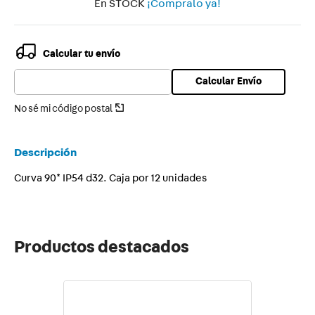
En STOCK
¡Compralo ya!
9
.
toma
10
.
usb
Calcular tu envío
Calcular Envío
No sé mi código postal
Descripción
Curva 90* IP54 d32. Caja por 12 unidades
Productos destacados