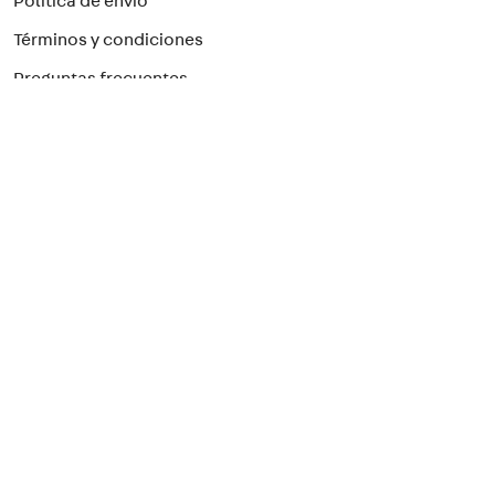
Politica de envío
Términos y condiciones
Preguntas frecuentes
Preguntas Frecuentes
Paga con el método que prefieras
¡Suscríbete a nuestro newsletter!
Para recibir nuestras ofertas
>
Seguridad Eléctrica
Seguinos