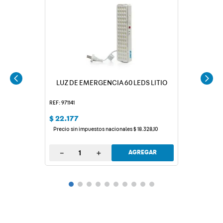
LUZ DE EMERGENCIA 60 LEDS LITIO
REF: 971141
$
22
.
177
Precio sin impuestos nacionales
$
18
.
328
,
10
－
＋
AGREGAR