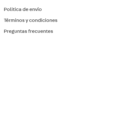
Politica de envío
Términos y condiciones
Preguntas frecuentes
Preguntas Frecuentes
Paga con el método que prefieras
¡Suscríbete a nuestro newsletter!
Para recibir nuestras ofertas
>
Seguridad Eléctrica
Seguinos