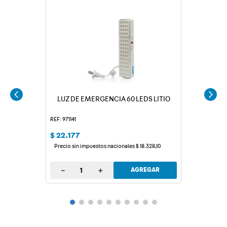
LUZ DE EMERGENCIA 60 LEDS LITIO
REF: 971141
$
22
.
177
Precio sin impuestos nacionales
$
18
.
328
,
10
－
＋
AGREGAR