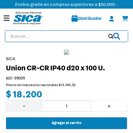
Envíos gratis en compras superiores a $50.000.-
Distribuidor
Buscar...
TÉRMINOS MÁS BUSCADOS
1
.
detector
SICA
Union CR-CR IP40 d20 x 100 U.
2
.
tomacorriente
3
.
caja
:
981011
Precio sin impuestos nacionales
$
15
.
041
,
32
4
.
liston led
$
18
.
200
5
.
plafon
－
＋
6
.
dimmer
7
.
smart
Agregar al carrito
8
.
silight