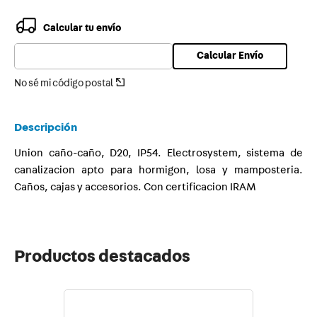
9
.
termica
Calcular tu envío
10
.
proyector
Calcular Envío
No sé mi código postal
Descripción
Union caño-caño, D20, IP54. Electrosystem, sistema de
canalizacion apto para hormigon, losa y mamposteria.
Caños, cajas y accesorios. Con certificacion IRAM
Productos destacados