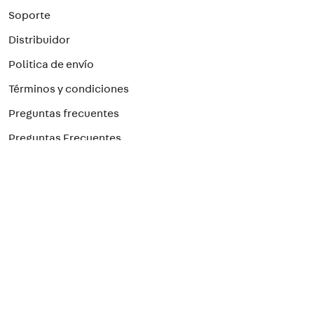
Soporte
Distribuidor
Politica de envío
Términos y condiciones
Preguntas frecuentes
Preguntas Frecuentes
Paga con el método que prefieras
¡Suscríbete a nuestro newsletter!
Para recibir nuestras ofertas
>
Seguridad Eléctrica