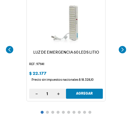
LUZ DE EMERGENCIA 60 LEDS LITIO
REF: 971141
$
22
.
177
Precio sin impuestos nacionales
$
18
.
328
,
10
－
＋
AGREGAR