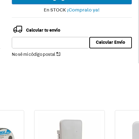
ector
En STOCK
¡Compralo ya!
Calcular tu envío
Calcular Envío
No sé mi código postal