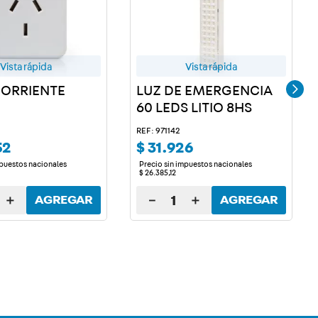
Vista rápida
Vista rápida
ORRIENTE
LUZ DE EMERGENCIA
60 LEDS LITIO 8HS
REF: 971142
52
$
31
.
926
mpuestos nacionales
Precio sin impuestos nacionales
$
26
.
385
,
12
＋
－
＋
AGREGAR
AGREGAR