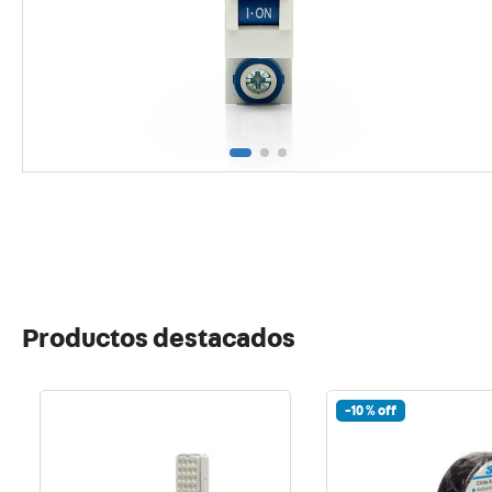
10
.
proy
Productos destacados
-
10 %