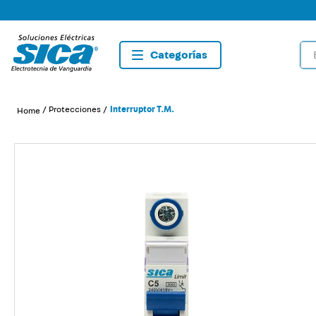
Bus
TÉRMIN
1
.
dete
Protecciones
Interruptor T.M.
2
.
tom
3
.
caja
4
.
list
5
.
plaf
6
.
dim
7
.
sma
8
.
silig
9
.
term