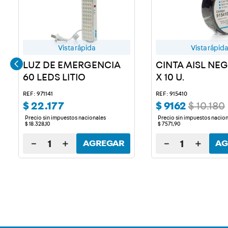
Vista rápida
Vista rápida
LUZ DE EMERGENCIA
CINTA AISL NE
60 LEDS LITIO
X 10 U.
REF: 971141
REF: 915410
$
22
.
177
$
9162
$
10
.
180
Precio sin impuestos nacionales
Precio sin impuestos nacio
$
18
.
328
,
10
$
7571
,
90
－
＋
－
＋
AGREGAR
AG