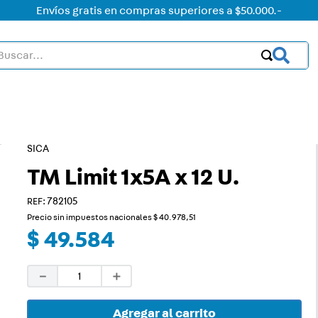
Envíos gratis en compras superiores a $50.000.-
car...
OS MÁS BUSCADOS
ctor
acorriente
SICA
TM Limit 1x5A x 12 U.
on led
:
782105
on
Precio sin impuestos nacionales
$
40
.
978
,
51
mer
$
49
.
584
rt
－
＋
ht
ica
Agregar al carrito