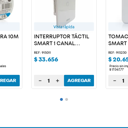
Vista rápida
GRA 10M
INTERRUPTOR TÁCTIL
TOMAC
SMART 1 CANAL
SMART
BLANCO
REF: 915011
REF: 915230
$
33
.
656
$
20
.
6
nales
Precio sin i
$
17
.
067
,
77
－
＋
－
REGAR
AGREGAR