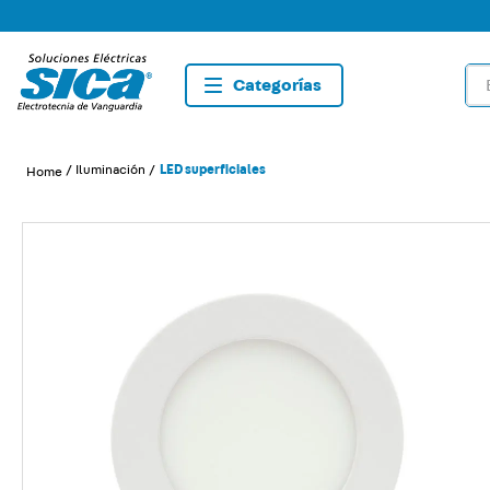
Bus
TÉRMIN
1
.
dete
Iluminación
LED superficiales
2
.
tom
3
.
caja
4
.
list
5
.
plaf
6
.
dim
7
.
sma
8
.
silig
9
.
term