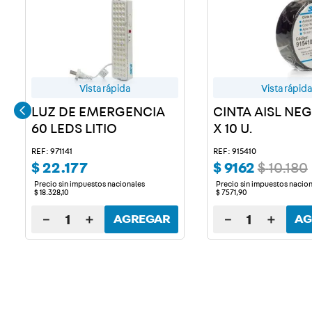
Vista rápida
Vista rápida
LUZ DE EMERGENCIA
CINTA AISL NE
60 LEDS LITIO
X 10 U.
REF: 971141
REF: 915410
$
22
.
177
$
9162
$
10
.
180
Precio sin impuestos nacionales
Precio sin impuestos nacio
$
18
.
328
,
10
$
7571
,
90
－
＋
－
＋
AGREGAR
AG