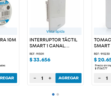
Vista rápida
GRA 10M
INTERRUPTOR TÁCTIL
TOMAC
SMART 1 CANAL
SMART
BLANCO
REF: 915011
REF: 915230
$
33
.
656
$
20
.
6
nales
Precio sin i
$
17
.
067
,
77
－
＋
－
REGAR
AGREGAR