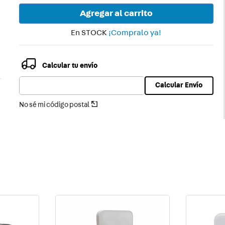
ector
Agregar al carrito
En STOCK
¡Compralo ya!
Calcular tu envío
Calcular Envío
No sé mi código postal