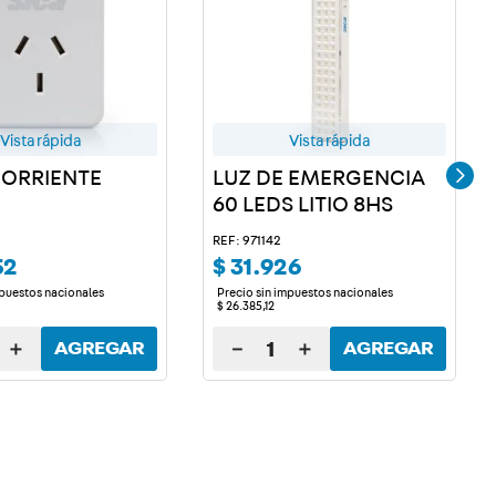
Vista rápida
Vista rápida
ORRIENTE
LUZ DE EMERGENCIA
60 LEDS LITIO 8HS
REF: 971142
52
$
31
.
926
mpuestos nacionales
Precio sin impuestos nacionales
$
26
.
385
,
12
＋
－
＋
AGREGAR
AGREGAR