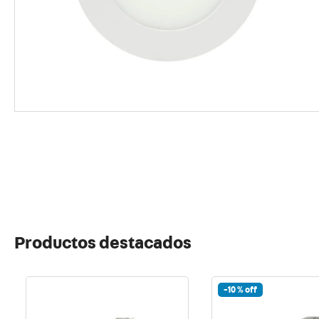
10
.
proy
Productos destacados
-
10 %