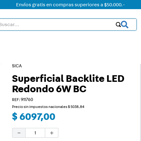
Envíos gratis en compras superiores a $50.000.-
car...
OS MÁS BUSCADOS
ctor
acorriente
SICA
Superficial Backlite LED
on led
Redondo 6W BC
on
:
911760
mer
Precio sin impuestos nacionales
$
5038
,
84
rt
$
6097
,
00
ht
－
＋
ica