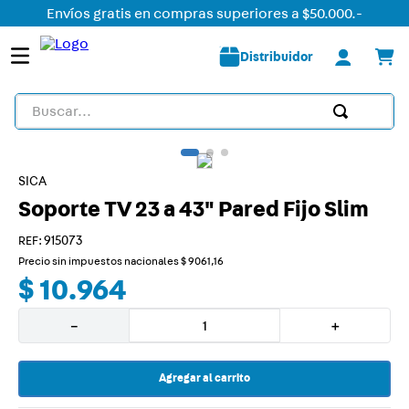
Envíos gratis en compras superiores a $50.000.-
Distribuidor
Buscar...
TÉRMINOS MÁS BUSCADOS
1
.
detector
SICA
Soporte TV 23 a 43" Pared Fijo Slim
2
.
tomacorriente
3
.
usb
:
915073
Precio sin impuestos nacionales
$
9061
,
16
4
.
liston led
$
10
.
964
5
.
caja
－
＋
6
.
dimmer
7
.
plafon
Agregar al carrito
8
.
tomacorrientes