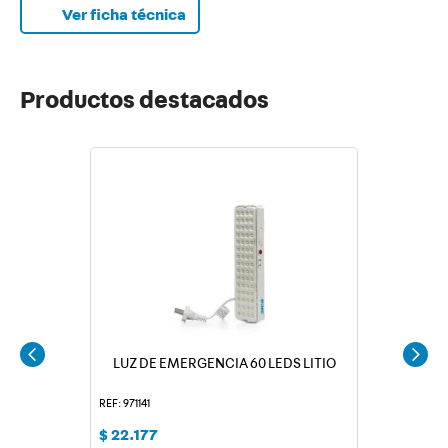
de tamaños y modelos de televisores. Fabricados con
Ver ficha técnica
materiales resistentes, garantizan durabilidad y soporte
confiable a lo largo del tiempo. Incluye tornillos y tarugos
para su montaje.
Productos destacados
LUZ DE EMERGENCIA 60 LEDS LITIO
REF: 971141
$
22
.
177