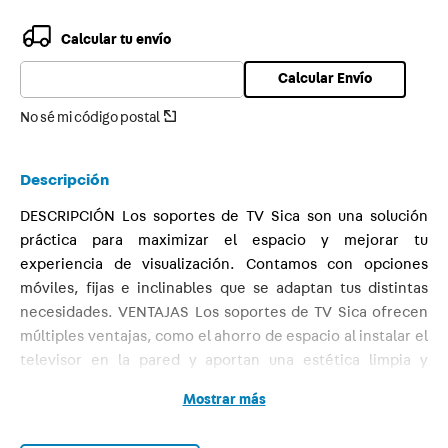
9
.
smart
Calcular tu envío
10
.
termica
Calcular Envío
No sé mi código postal
Descripción
DESCRIPCIÓN Los soportes de TV Sica son una solución
práctica para maximizar el espacio y mejorar tu
experiencia de visualización. Contamos con opciones
móviles, fijas e inclinables que se adaptan tus distintas
necesidades. VENTAJAS Los soportes de TV Sica ofrecen
múltiples ventajas, como el ahorro de espacio al instalar el
televisor en la pared y aportan una estética limpia y
ordenada. Son una solución segura que reduce riesgos de
Mostrar más
caídas, ideal para hogares con niños o mascotas. Su
versatilidad los hace compatibles con una amplia variedad