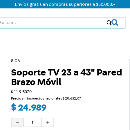
Envíos gratis en compras superiores a $50.000.-
car...
OS MÁS BUSCADOS
ctor
acorriente
SICA
on led
Soporte TV 23 a 43" Pared
Brazo Móvil
on
:
915070
mer
Precio sin impuestos nacionales
$
20
.
652
,
07
rt
$
24
.
989
ica
－
＋
a