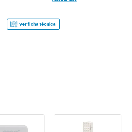
de caídas, ideal para hogares con niños o mascotas. Su
versatilidad los hace compatibles con una amplia
variedad de tamaños y modelos de televisores.
Fabricados con materiales resistentes, garantizan
Ver ficha técnica
durabilidad y soporte confiable a lo largo del tiempo.
Incluye tornillos y tarugos para su montaje.