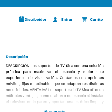
Distribuidor
Descripción
DESCRIPCIÓN Los soportes de TV Sica son una solución
práctica para maximizar el espacio y mejorar tu
experiencia de visualización. Contamos con opciones
móviles, fijas e inclinables que se adaptan tus distintas
necesidades. VENTAJAS Los soportes de TV Sica ofrecen
múltiples ventajas, como el ahorro de espacio al instalar
el televisor en la pared y aportan una estética limpia y
ordenada. Son una solución segura que reduce riesgos
Mostrar más