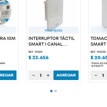
Vista rápida
GRA 10M
INTERRUPTOR TÁCTIL
TOMAC
SMART 1 CANAL
SMART
BLANCO
REF: 915011
REF: 915230
$
33
.
656
$
20
.
6
nales
Precio sin i
$
17
.
067
,
77
－
＋
－
REGAR
AGREGAR