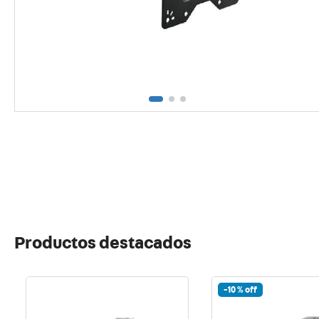
10
.
usb
Productos destacados
-
10 %