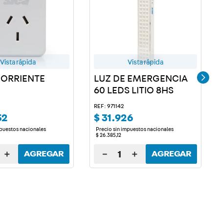
Vista rápida
Vista rápida
ORRIENTE
LUZ DE EMERGENCIA
60 LEDS LITIO 8HS
REF: 971142
52
$
31
.
926
mpuestos nacionales
Precio sin impuestos nacionales
$
26
.
385
,
12
＋
－
＋
AGREGAR
AGREGAR