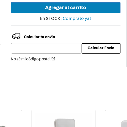
Agregar al carrito
En STOCK
¡Compralo ya!
Calcular tu envío
Calcular Envío
No sé mi código postal