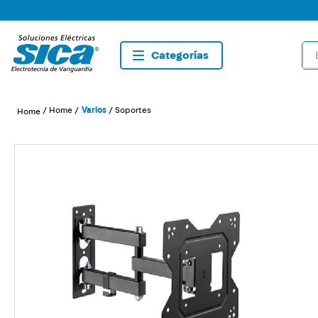
Bus
TÉRMIN
1
.
dete
Home
Varios
Soportes
2
.
tom
3
.
list
4
.
caja
5
.
plaf
6
.
dim
7
.
sma
8
.
term
9
.
tom