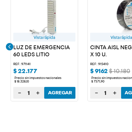
Vista rápida
Vista rápida
LUZ DE EMERGENCIA
CINTA AISL NE
60 LEDS LITIO
X 10 U.
REF: 971141
REF: 915410
$
22
.
177
$
9162
$
10
.
180
Precio sin impuestos nacionales
Precio sin impuestos nacio
$
18
.
328
,
10
$
7571
,
90
－
＋
－
＋
AGREGAR
AG