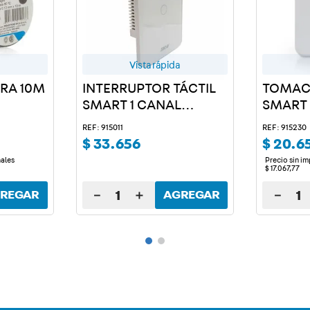
Vista rápida
GRA 10M
INTERRUPTOR TÁCTIL
TOMAC
SMART 1 CANAL
SMART
BLANCO
REF: 915011
REF: 915230
$
33
.
656
$
20
.
6
nales
Precio sin i
$
17
.
067
,
77
－
＋
－
REGAR
AGREGAR