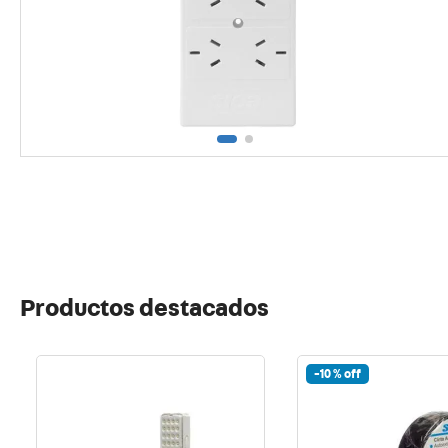
10
.
usb
Productos destacados
-
10 %