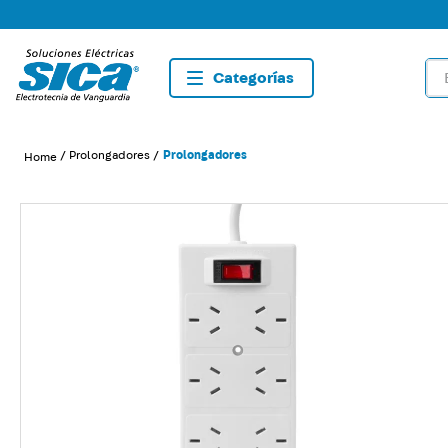
Bus
TÉRMIN
1
.
dete
Prolongadores
Prolongadores
2
.
tom
3
.
list
4
.
caja
5
.
plaf
6
.
dim
7
.
sma
8
.
term
9
.
tom