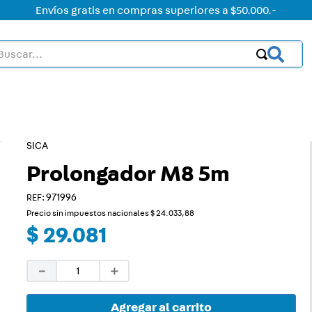
Envíos gratis en compras superiores a $50.000.-
car...
OS MÁS BUSCADOS
ctor
acorriente
SICA
on led
Prolongador M8 5m
:
971996
on
Precio sin impuestos nacionales
$
24
.
033
,
88
mer
$
29
.
081
rt
－
＋
ica
a
Agregar al carrito