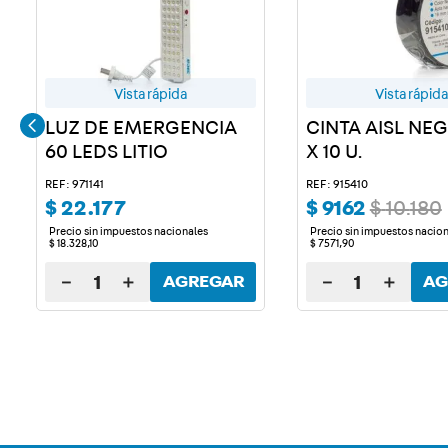
Vista rápida
Vista rápida
LUZ DE EMERGENCIA
CINTA AISL NE
60 LEDS LITIO
X 10 U.
REF: 971141
REF: 915410
$
22
.
177
$
9162
$
10
.
180
Precio sin impuestos nacionales
Precio sin impuestos nacio
$
18
.
328
,
10
$
7571
,
90
－
＋
－
＋
AGREGAR
AG