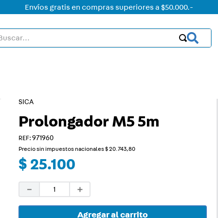
Envíos gratis en compras superiores a $50.000.-
car...
OS MÁS BUSCADOS
ctor
acorriente
SICA
on led
Prolongador M5 5m
:
971960
on
Precio sin impuestos nacionales
$
20
.
743
,
80
mer
$
25
.
100
rt
－
＋
ica
a
Agregar al carrito