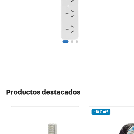
10
.
usb
Productos destacados
-
10 %