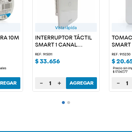
Vista rápida
GRA 10M
INTERRUPTOR TÁCTIL
TOMAC
SMART 1 CANAL
SMART
BLANCO
REF: 915011
REF: 915230
$
33
.
656
$
20
.
6
nales
Precio sin i
$
17
.
067
,
77
－
＋
－
REGAR
AGREGAR