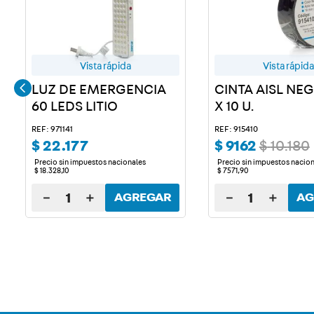
Vista rápida
Vista rápida
LUZ DE EMERGENCIA
CINTA AISL NE
60 LEDS LITIO
X 10 U.
REF: 971141
REF: 915410
$
22
.
177
$
9162
$
10
.
180
Precio sin impuestos nacionales
Precio sin impuestos nacio
$
18
.
328
,
10
$
7571
,
90
－
＋
－
＋
AGREGAR
AG