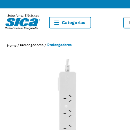
Bus
TÉRMIN
1
.
dete
Prolongadores
Prolongadores
2
.
tom
3
.
list
4
.
caja
5
.
plaf
6
.
dim
7
.
sma
8
.
term
9
.
tom