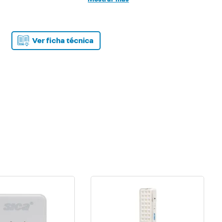
Largo del cable 5m
Carga máxima 10A
Tensión de trabajo 250Vca
Ver ficha técnica