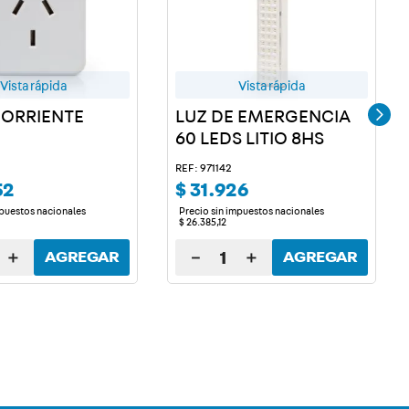
Vista rápida
Vista rápida
ORRIENTE
LUZ DE EMERGENCIA
60 LEDS LITIO 8HS
REF: 971142
52
$
31
.
926
mpuestos nacionales
Precio sin impuestos nacionales
$
26
.
385
,
12
＋
－
＋
AGREGAR
AGREGAR