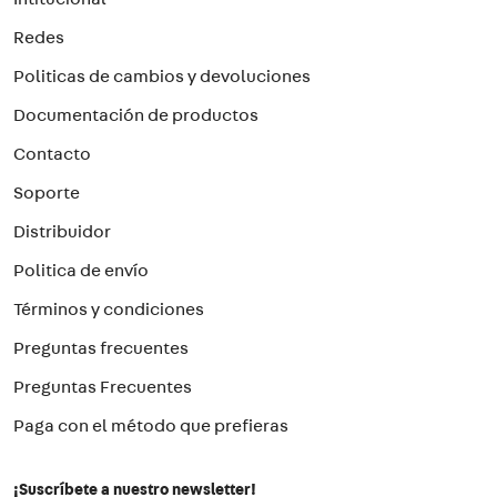
$
22
.
177
Precio sin impuestos nacionales
$
18
.
328
,
10
－
＋
AGREGAR
Seguí tu pedido