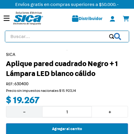
Envíos gratis en compras superiores a $50.000.-
Distribuidor
Buscar...
TÉRMINOS MÁS BUSCADOS
SICA
1
.
detector
Aplique pared cuadrado Negro + 1
2
.
tomacorriente
Lámpara LED blanco cálido
3
.
liston led
:
630400
4
.
caja
Precio sin impuestos nacionales
$
15
.
923
,
14
$
19
.
267
5
.
plafon
6
.
dimmer
－
＋
7
.
smart
Agregar al carrito
8
.
termica