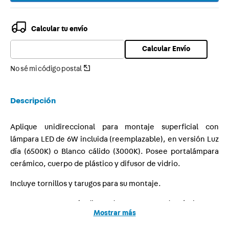
9
.
toma
Calcular tu envío
10
.
usb
Calcular Envío
No sé mi código postal
Descripción
Aplique unidireccional para montaje superficial con
lámpara LED de 6W incluida (reemplazable), en versión Luz
día (6500K) o Blanco cálido (3000K). Posee portalámpara
cerámico, cuerpo de plástico y difusor de vidrio.
Incluye tornillos y tarugos para su montaje.
Este aparato está diseñado para uso doméstico en
Mostrar más
interiores, para uso en exterior selle la base del aplique
con sellador de silicona.