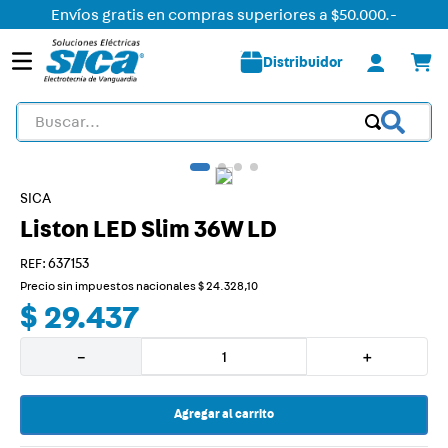
Envíos gratis en compras superiores a $50.000.-
Distribuidor
Buscar...
TÉRMINOS MÁS BUSCADOS
1
.
detector
SICA
Liston LED Slim 36W LD
2
.
tomacorriente
3
.
caja
:
637153
Precio sin impuestos nacionales
$
24
.
328
,
10
4
.
liston led
$
29
.
437
5
.
plafon
－
＋
6
.
dimmer
7
.
smart
Agregar al carrito
8
.
silight