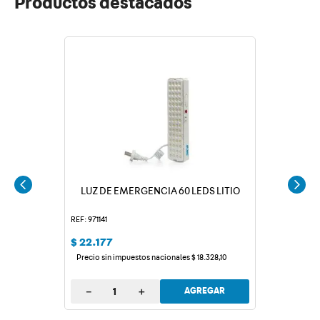
Productos destacados
LUZ DE EMERGENCIA 60 LEDS LITIO
REF: 971141
$
22
.
177
Precio sin impuestos nacionales
$
18
.
328
,
10
－
＋
AGREGAR