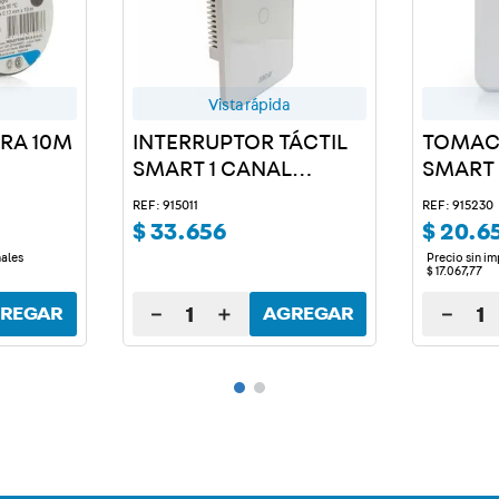
Vista rápida
GRA 10M
INTERRUPTOR TÁCTIL
TOMAC
SMART 1 CANAL
SMART
BLANCO
REF: 915011
REF: 915230
$
33
.
656
$
20
.
6
nales
Precio sin i
$
17
.
067
,
77
－
＋
－
REGAR
AGREGAR