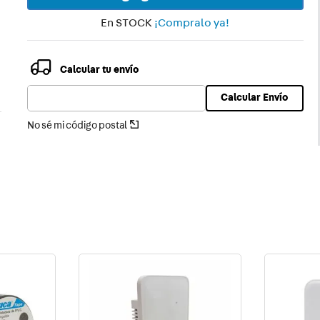
ica
En STOCK
¡Compralo ya!
Calcular tu envío
Calcular Envío
No sé mi código postal