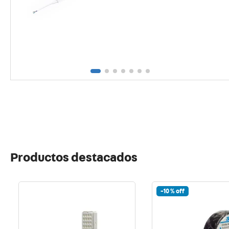
10
.
term
Productos destacados
-
10 %