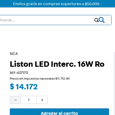
Envíos gratis en compras superiores a $50.000.-
car...
OS MÁS BUSCADOS
ctor
acorriente
SICA
Liston LED Interc. 16W Ro
on led
:
637170
Precio sin impuestos nacionales
$
11
.
712
,
40
mer
$
14
.
172
on
－
＋
corrientes
rt
Agregar al carrito