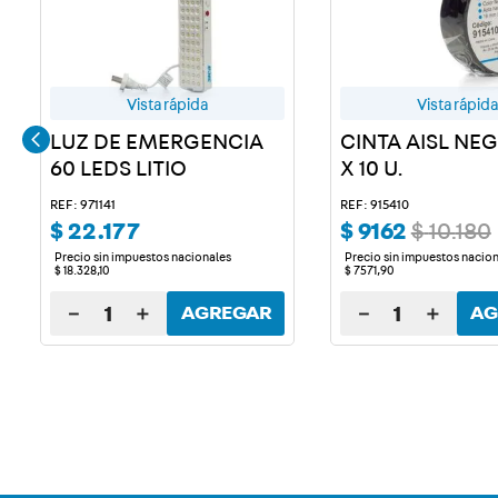
Vista rápida
Vista rápida
LUZ DE EMERGENCIA
CINTA AISL NE
60 LEDS LITIO
X 10 U.
REF: 971141
REF: 915410
$
22
.
177
$
9162
$
10
.
180
Precio sin impuestos nacionales
Precio sin impuestos nacio
$
18
.
328
,
10
$
7571
,
90
－
＋
－
＋
AGREGAR
AG