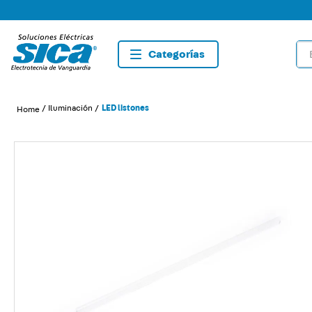
Bus
TÉRMIN
1
.
dete
Iluminación
LED listones
2
.
tom
3
.
usb
4
.
list
5
.
caja
6
.
dim
7
.
plaf
8
.
toma
9
.
sma