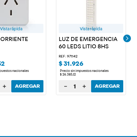
Vista rápida
Vista rápida
ORRIENTE
LUZ DE EMERGENCIA
60 LEDS LITIO 8HS
REF: 971142
52
$
31
.
926
mpuestos nacionales
Precio sin impuestos nacionales
$
26
.
385
,
12
＋
－
＋
AGREGAR
AGREGAR