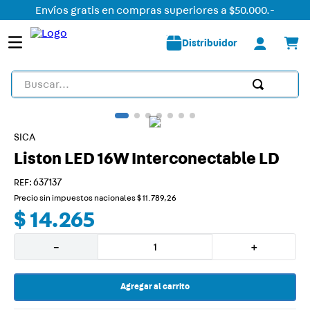
Envíos gratis en compras superiores a $50.000.-
Distribuidor
Buscar...
TÉRMINOS MÁS BUSCADOS
1
.
detector
SICA
Liston LED 16W Interconectable LD
2
.
tomacorriente
3
.
liston led
:
637137
Precio sin impuestos nacionales
$
11
.
789
,
26
4
.
caja
$
14
.
265
5
.
plafon
－
＋
6
.
dimmer
7
.
smart
Agregar al carrito
8
.
termica