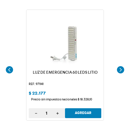
LUZ DE EMERGENCIA 60 LEDS LITIO
REF: 971141
$
22
.
177
Precio sin impuestos nacionales
$
18
.
328
,
10
－
＋
AGREGAR