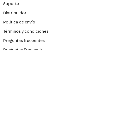
Soporte
Distribuidor
Politica de envío
Términos y condiciones
Preguntas frecuentes
Preguntas Frecuentes
Paga con el método que prefieras
¡Suscríbete a nuestro newsletter!
Para recibir nuestras ofertas
>
Seguridad Eléctrica