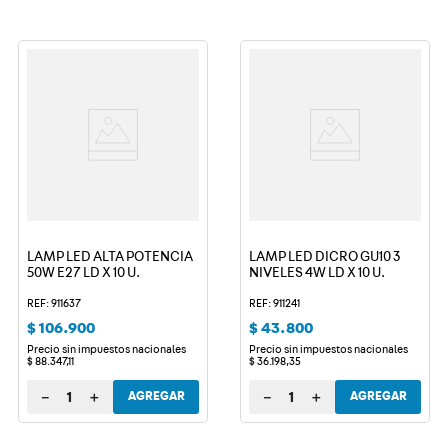
LAMP LED ALTA POTENCIA
LAMP LED DICRO GU10 3
50W E27 LD X 10 U.
NIVELES 4W LD X 10 U.
REF: 911637
REF: 911241
$
106
.
900
$
43
.
800
Precio sin impuestos nacionales
Precio sin impuestos nacionales
$
88
.
347
,
11
$
36
.
198
,
35
－
＋
－
＋
AGREGAR
AGREGAR