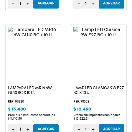
－
＋
－
＋
AGREGAR
AGREGAR
LÁMPARA LED MR16 6W
LAMP LED CLASICA 9W E27
GU10 BC X 10 U.
BC X 10 U.
REF: 911220
REF: 911528
$
13
.
480
$
12
.
490
Precio sin impuestos nacionales
Precio sin impuestos nacionales
$
11
.
140
,
50
$
10
.
322
,
31
－
＋
－
＋
AGREGAR
AGREGAR