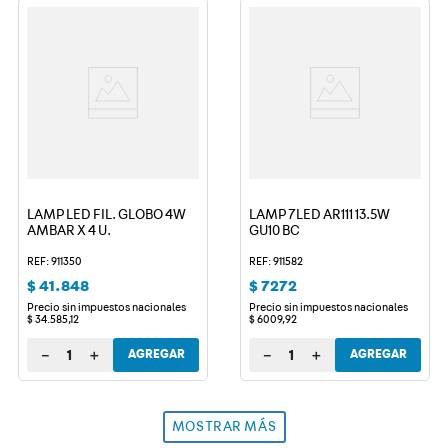
LAMP LED FIL. GLOBO 4W
LAMP 7LED AR111 13.5W
AMBAR X 4 U.
GU10 BC
REF: 911350
REF: 911582
$
41
.
848
$
7272
Precio sin impuestos nacionales
Precio sin impuestos nacionales
$
34
.
585
,
12
$
6009
,
92
－
＋
－
＋
AGREGAR
AGREGAR