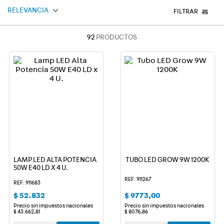
RELEVANCIA
9
.
toma
FILTRAR
10
.
usb
92
PRODUCTOS
LAMP LED ALTA POTENCIA
TUBO LED GROW 9W 1200K
50W E40 LD X 4 U.
REF: 911267
REF: 911683
$
52
.
832
$
9773
,
00
Precio sin impuestos nacionales
Precio sin impuestos nacionales
$
43
.
662
,
81
$
8076
,
86