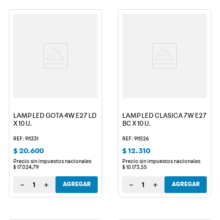
LAMP LED GOTA 4W E27 LD
LAMP LED CLASICA 7W E27
X 10 U.
BC X 10 U.
REF: 911331
REF: 911526
$
20
.
600
$
12
.
310
Precio sin impuestos nacionales
Precio sin impuestos nacionales
$
17
.
024
,
79
$
10
.
173
,
55
－
＋
－
＋
AGREGAR
AGREGAR