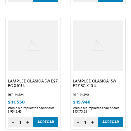
LAMP LED CLASICA 5W E27
LAMP LED CLASICA 13W
BC X 10 U.
E27 BC X 10 U.
REF: 911524
REF: 911590
$
11
.
550
$
15
.
940
Precio sin impuestos nacionales
Precio sin impuestos nacionales
$
9545
,
45
$
13
.
173
,
55
－
＋
－
＋
AGREGAR
AGREGAR