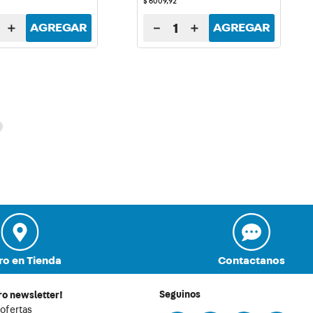
$
6009
,
92
＋
－
＋
AGREGAR
AGREGAR
ro en Tienda
Contactanos
Seguinos
ro newsletter!
 ofertas