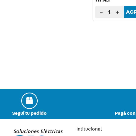
$
88
.
347
,
11
－
＋
AG
Seguí tu pedido
Pagá con 
Intitucional