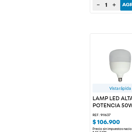
－
＋
AG
Vista rápida
LAMP LED ALT
POTENCIA 50W
LD X 10 U.
REF: 911637
$
106
.
900
Precio sin impuestos nacio