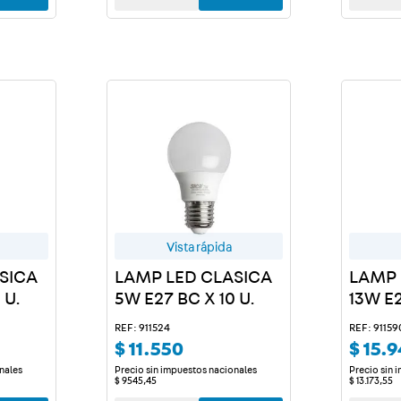
Vista rápida
SICA
LAMP LED CLASICA
LAMP 
 U.
5W E27 BC X 10 U.
13W E2
REF: 911524
REF: 91159
$
11
.
550
$
15
.
9
nales
Precio sin impuestos nacionales
Precio sin 
$
9545
,
45
$
13
.
173
,
55