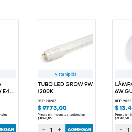
a
Vista rápida
A
TUBO LED GROW 9W
LÁMPA
 E40
1200K
6W GU1
REF: 911267
REF: 91122
$
9773
,
00
$
13
.
4
nales
Precio sin impuestos nacionales
Precio sin 
$
8076
,
86
$
11
.
140
,
50
－
＋
－
REGAR
AGREGAR