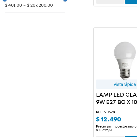
4000-SemiCálido
$ 401,00
–
$ 207.200,00
20 W
6500-Bl. Frío
24 W
Rojo
Verde
Azul
Amarillo
2300-Ámbar
Vista rápida
LAMP LED CLA
9W E27 BC X 10
REF: 911528
$
12
.
490
Precio sin impuestos nacio
$
10
.
322
,
31