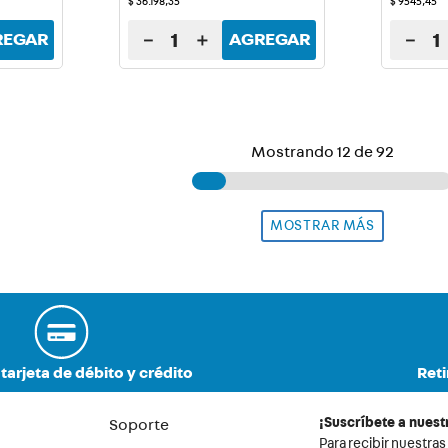
$
36
.
198
,
35
$
9545
,
45
－
＋
－
REGAR
AGREGAR
Mostrando
12 de 92
tarjeta de débito y crédito
Reti
¡Suscríbete a nuest
Soporte
Para recibir nuestras