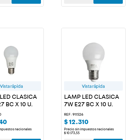
Vista rápida
Vista rápida
LED CLASICA
LAMP LED CLASICA
7 BC X 10 U.
7W E27 BC X 10 U.
0
REF: 911526
40
$
12
.
310
impuestos nacionales
Precio sin impuestos nacionales
$
10
.
173
,
55