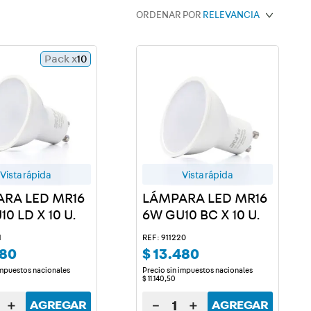
ORDENAR POR
RELEVANCIA
Pack x
10
Vista rápida
Vista rápida
RA LED MR16
LÁMPARA LED MR16
0 LD X 10 U.
6W GU10 BC X 10 U.
1
REF: 911220
80
$
13
.
480
impuestos nacionales
Precio sin impuestos nacionales
$
11
.
140
,
50
＋
－
＋
AGREGAR
AGREGAR