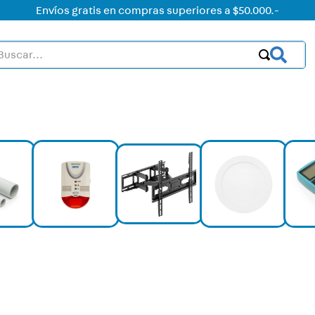
Envíos gratis en compras superiores a $50.000.-
car...
OS MÁS BUSCADOS
ctor
acorriente
on led
on
ht
mer
ica
rt