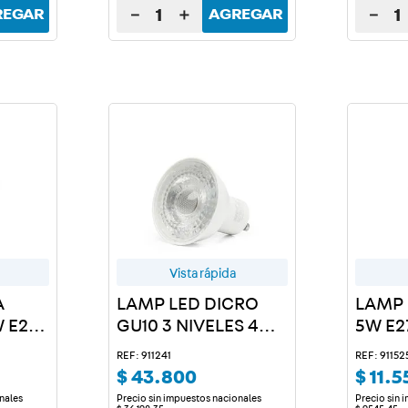
－
＋
－
REGAR
AGREGAR
Vista rápida
A
LAMP LED DICRO
LAMP 
 E27
GU10 3 NIVELES 4W
5W E27
LD X 10 U.
REF: 911241
REF: 91152
$
43
.
800
$
11
.
5
nales
Precio sin impuestos nacionales
Precio sin 