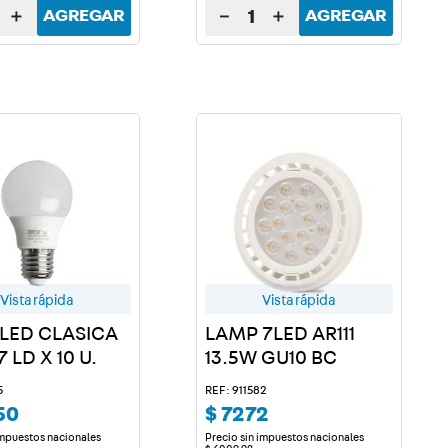
＋
－
＋
AGREGAR
AGREGAR
Vista rápida
Vista rápida
LED CLASICA
LAMP 7LED AR111
 LD X 10 U.
13.5W GU10 BC
5
REF: 911582
50
$
7272
impuestos nacionales
Precio sin impuestos nacionales