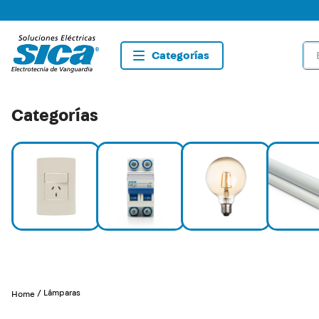
Bus
TÉRMIN
1
.
dete
Categorías
2
.
tom
3
.
list
4
.
caja
5
.
plaf
6
.
silig
7
.
dim
8
.
term
Lámparas
9
.
sma