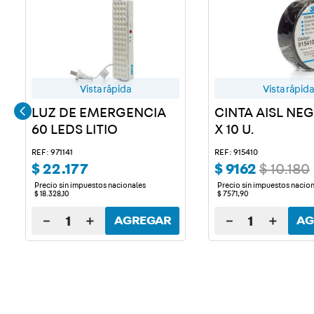
Vista rápida
Vista rápida
LUZ DE EMERGENCIA
CINTA AISL NE
60 LEDS LITIO
X 10 U.
REF: 971141
REF: 915410
$
22
.
177
$
9162
$
10
.
180
Precio sin impuestos nacionales
Precio sin impuestos nacio
$
18
.
328
,
10
$
7571
,
90
－
＋
－
＋
AGREGAR
AG