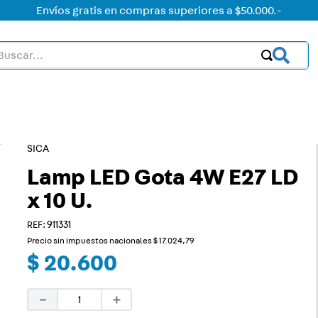
Envíos gratis en compras superiores a $50.000.-
car...
OS MÁS BUSCADOS
ctor
acorriente
SICA
Lamp LED Gota 4W E27 LD
on led
x 10 U.
on
:
911331
mer
Precio sin impuestos nacionales
$
17
.
024
,
79
rt
$
20
.
600
ht
－
＋
ica