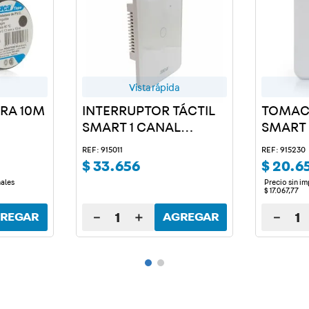
Vista rápida
GRA 10M
INTERRUPTOR TÁCTIL
TOMAC
SMART 1 CANAL
SMART
BLANCO
REF: 915011
REF: 915230
$
33
.
656
$
20
.
6
nales
Precio sin i
$
17
.
067
,
77
－
＋
－
REGAR
AGREGAR