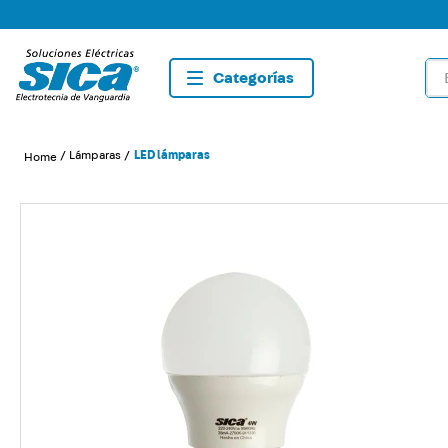
Bus
TÉRMIN
1
.
dete
Lámparas
LED lámparas
2
.
tom
3
.
caja
4
.
list
5
.
plaf
6
.
dim
7
.
sma
8
.
silig
9
.
term