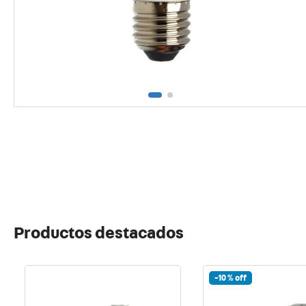
10
.
proy
Productos destacados
-
10 %