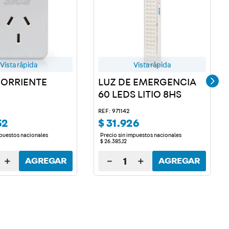
Vista rápida
Vista rápida
ORRIENTE
LUZ DE EMERGENCIA
60 LEDS LITIO 8HS
REF: 971142
52
$
31
.
926
mpuestos nacionales
Precio sin impuestos nacionales
$
26
.
385
,
12
＋
－
＋
AGREGAR
AGREGAR