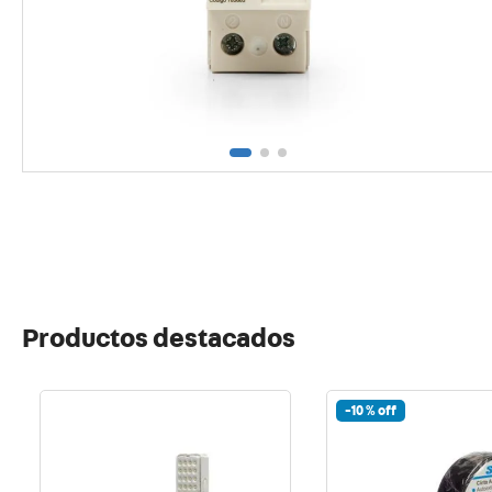
10
.
usb
Productos destacados
-
10 %