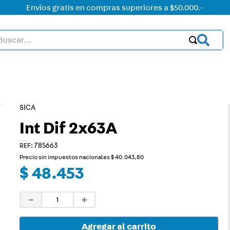
Envíos gratis en compras superiores a $50.000.-
car...
OS MÁS BUSCADOS
ctor
acorriente
SICA
on led
Int Dif 2x63A
:
785663
on
Precio sin impuestos nacionales
$
40
.
043
,
80
mer
$
48
.
453
rt
－
＋
ica
a
Agregar al carrito