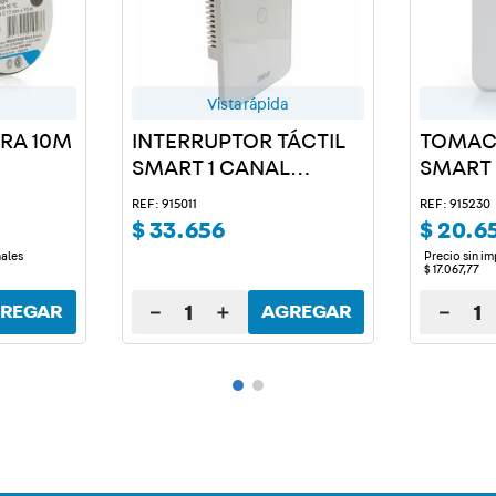
Vista rápida
GRA 10M
INTERRUPTOR TÁCTIL
TOMAC
SMART 1 CANAL
SMART
BLANCO
REF: 915011
REF: 915230
$
33
.
656
$
20
.
6
nales
Precio sin i
$
17
.
067
,
77
－
＋
－
REGAR
AGREGAR