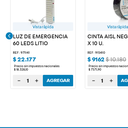
Vista rápida
Vista rápida
LUZ DE EMERGENCIA
CINTA AISL NE
60 LEDS LITIO
X 10 U.
REF: 971141
REF: 915410
$
22
.
177
$
9162
$
10
.
180
Precio sin impuestos nacionales
Precio sin impuestos nacio
$
18
.
328
,
10
$
7571
,
90
－
＋
－
＋
AGREGAR
AG