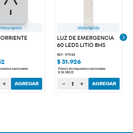
Vista rápida
Vista rápida
ORRIENTE
LUZ DE EMERGENCIA
60 LEDS LITIO 8HS
REF: 971142
52
$
31
.
926
mpuestos nacionales
Precio sin impuestos nacionales
$
26
.
385
,
12
＋
－
＋
AGREGAR
AGREGAR