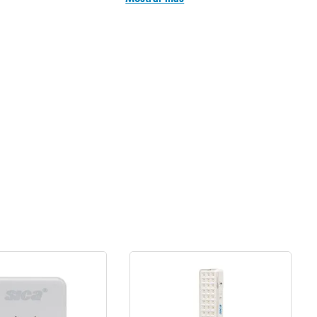
300mA tipo S (ideales para industrias, con disparo
retardado para garantizar selectividad con los
diferenciales de 30mA instantáneos instalados aguas
abajo).