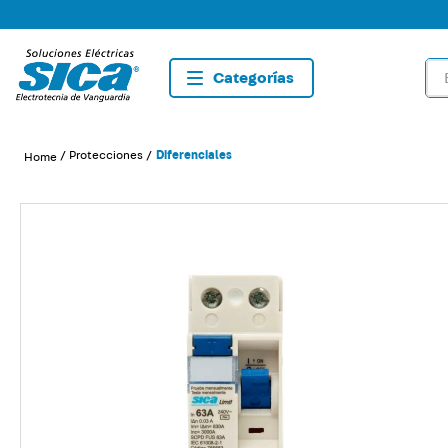
Bus
TÉRMIN
1
.
dete
Protecciones
Diferenciales
2
.
tom
3
.
list
4
.
caja
5
.
plaf
6
.
dim
7
.
sma
8
.
term
9
.
tom