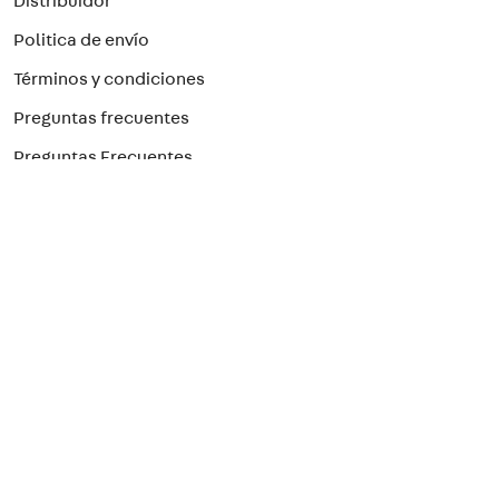
Distribuidor
Politica de envío
Términos y condiciones
Preguntas frecuentes
Preguntas Frecuentes
Paga con el método que prefieras
¡Suscríbete a nuestro newsletter!
Para recibir nuestras ofertas
>
Seguridad Eléctrica
Seguinos