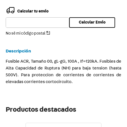
9
.
toma
Calcular tu envío
10
.
usb
Calcular Envío
No sé mi código postal
Descripción
Fusible ACR, Tamaño 00, gL-gG, 100A , If=120kA. Fusibles de
Alta Capacidad de Ruptura (NH) para baja tension (hasta
500V). Para proteccion de corrientes de corrientes de
elevadas corrientes cortocircuito.
Productos destacados