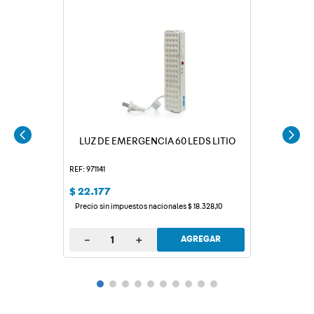
LUZ DE EMERGENCIA 60 LEDS LITIO
REF: 971141
$
22
.
177
Precio sin impuestos nacionales
$
18
.
328
,
10
－
＋
AGREGAR