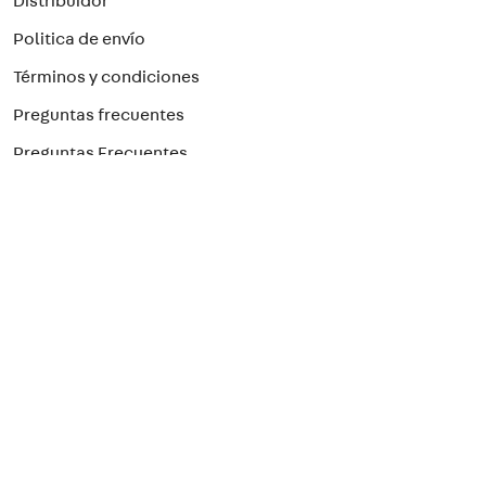
Distribuidor
Politica de envío
Términos y condiciones
Preguntas frecuentes
Preguntas Frecuentes
Paga con el método que prefieras
¡Suscríbete a nuestro newsletter!
Para recibir nuestras ofertas
>
Seguridad Eléctrica
Seguinos