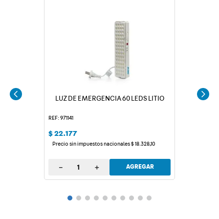
LUZ DE EMERGENCIA 60 LEDS LITIO
REF: 971141
$
22
.
177
Precio sin impuestos nacionales
$
18
.
328
,
10
－
＋
AGREGAR