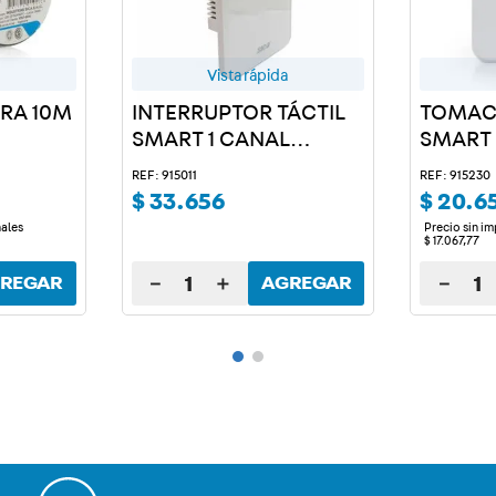
Vista rápida
GRA 10M
INTERRUPTOR TÁCTIL
TOMAC
SMART 1 CANAL
SMART
BLANCO
REF: 915011
REF: 915230
$
33
.
656
$
20
.
6
nales
Precio sin i
$
17
.
067
,
77
－
＋
－
REGAR
AGREGAR