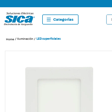
Bus
TÉRMIN
1
.
dete
Iluminación
LED superficiales
2
.
tom
3
.
list
4
.
caja
5
.
plaf
6
.
dim
7
.
sma
8
.
term
9
.
tom