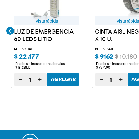
Vista rápida
Vista rápida
LUZ DE EMERGENCIA
CINTA AISL NE
60 LEDS LITIO
X 10 U.
REF: 971141
REF: 915410
$
22
.
177
$
9162
$
10
.
180
Precio sin impuestos nacionales
Precio sin impuestos nacio
$
18
.
328
,
10
$
7571
,
90
－
＋
－
＋
AGREGAR
AG