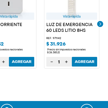
Vista rápida
Vista rápida
ORRIENTE
LUZ DE EMERGENCIA
60 LEDS LITIO 8HS
REF: 971142
52
$
31
.
926
mpuestos nacionales
Precio sin impuestos nacionales
$
26
.
385
,
12
＋
－
＋
AGREGAR
AGREGAR