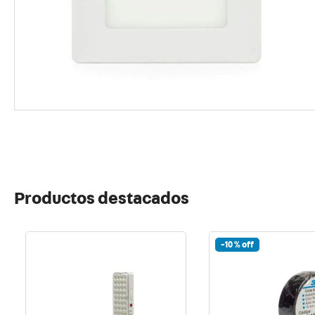
10
.
usb
Productos destacados
-
10 %