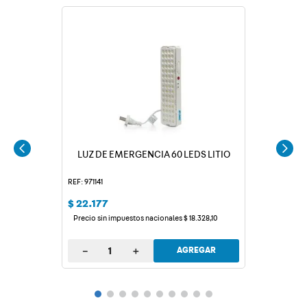
LUZ DE EMERGENCIA 60 LEDS LITIO
REF: 971141
$
22
.
177
Precio sin impuestos nacionales
$
18
.
328
,
10
－
＋
AGREGAR