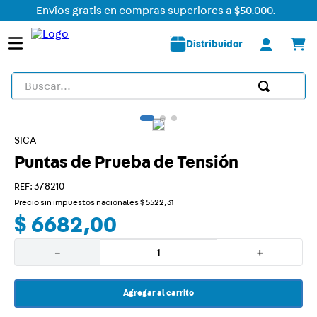
Envíos gratis en compras superiores a $50.000.-
Distribuidor
Buscar...
TÉRMINOS MÁS BUSCADOS
1
.
detector
SICA
Puntas de Prueba de Tensión
2
.
tomacorriente
3
.
liston led
:
378210
Precio sin impuestos nacionales
$
5522
,
31
4
.
caja
$
6682
,
00
5
.
plafon
－
＋
6
.
dimmer
7
.
smart
Agregar al carrito
8
.
termica