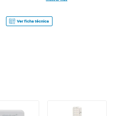
Características técnicas:
Color celeste
Potencia nominal 10W
Tiempo de calentamiento 3 a 5'
Ver ficha técnica
Temperatura de trabajo 170°C
Largo cable 1.2 mts
Peso aprox 125g
Tensión 220-240Vca 50/60 Hz