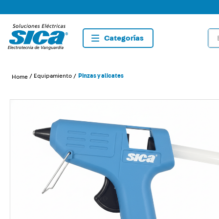
Bus
TÉRMIN
1
.
dete
Equipamiento
Pinzas y alicates
2
.
tom
3
.
caja
4
.
list
5
.
plaf
6
.
dim
7
.
sma
8
.
silig
9
.
term