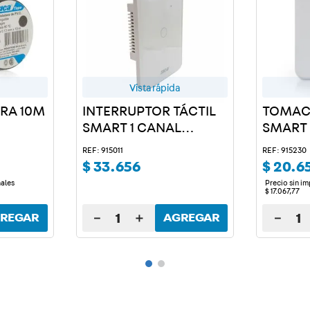
Vista rápida
GRA 10M
INTERRUPTOR TÁCTIL
TOMAC
SMART 1 CANAL
SMART
BLANCO
REF: 915011
REF: 915230
$
33
.
656
$
20
.
6
nales
Precio sin i
$
17
.
067
,
77
－
＋
－
REGAR
AGREGAR