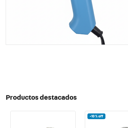
10
.
proy
Productos destacados
-
10 %