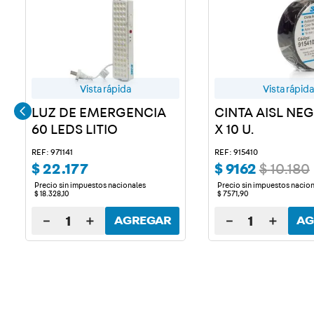
Vista rápida
Vista rápida
LUZ DE EMERGENCIA
CINTA AISL NE
60 LEDS LITIO
X 10 U.
REF: 971141
REF: 915410
$
22
.
177
$
9162
$
10
.
180
Precio sin impuestos nacionales
Precio sin impuestos nacio
$
18
.
328
,
10
$
7571
,
90
－
＋
－
＋
AGREGAR
AG