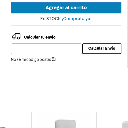
ector
Agregar al carrito
En STOCK
¡Compralo ya!
Calcular tu envío
Calcular Envío
No sé mi código postal