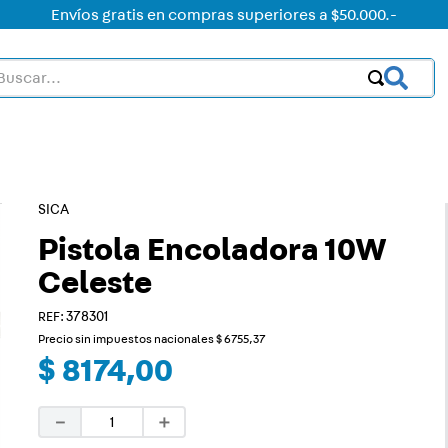
Envíos gratis en compras superiores a $50.000.-
car...
OS MÁS BUSCADOS
ctor
acorriente
SICA
Pistola Encoladora 10W
on led
Celeste
on
:
378301
mer
Precio sin impuestos nacionales
$
6755
,
37
rt
$
8174
,
00
ht
－
＋
ica