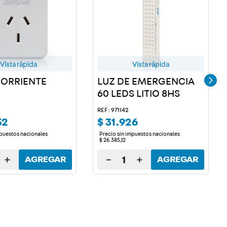
Vista rápida
Vista rápida
ORRIENTE
LUZ DE EMERGENCIA
60 LEDS LITIO 8HS
REF: 971142
52
$
31
.
926
mpuestos nacionales
Precio sin impuestos nacionales
$
26
.
385
,
12
＋
－
＋
AGREGAR
AGREGAR