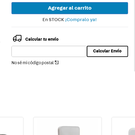
Agregar al carrito
En STOCK
¡Compralo ya!
Calcular tu envío
Calcular Envío
No sé mi código postal