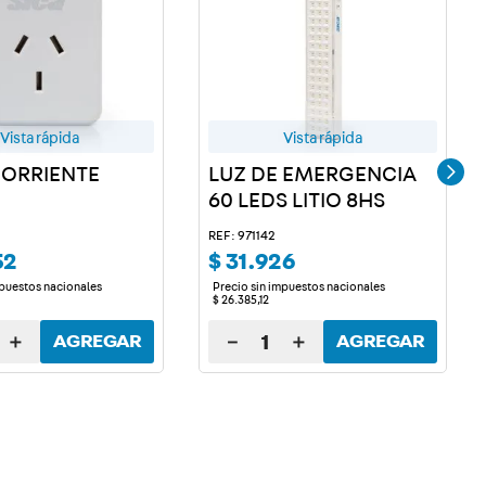
Vista rápida
Vista rápida
ORRIENTE
LUZ DE EMERGENCIA
60 LEDS LITIO 8HS
REF: 971142
52
$
31
.
926
mpuestos nacionales
Precio sin impuestos nacionales
$
26
.
385
,
12
＋
－
＋
AGREGAR
AGREGAR