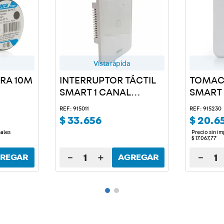
Vista rápida
GRA 10M
INTERRUPTOR TÁCTIL
TOMAC
SMART 1 CANAL
SMART
BLANCO
REF: 915011
REF: 915230
$
33
.
656
$
20
.
6
nales
Precio sin i
$
17
.
067
,
77
－
＋
－
REGAR
AGREGAR