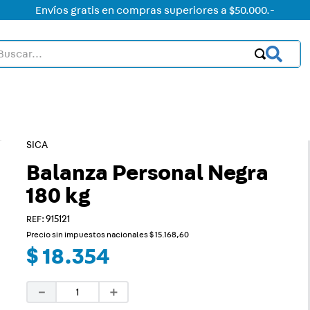
Envíos gratis en compras superiores a $50.000.-
car...
OS MÁS BUSCADOS
ctor
acorriente
SICA
on led
Balanza Personal Negra
180 kg
on
:
915121
mer
Precio sin impuestos nacionales
$
15
.
168
,
60
rt
$
18
.
354
ica
－
＋
a