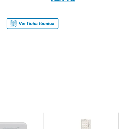
Espesor plataforma (mm) 5
Peso mínimo (kg) 0.1
Peso máximo (kg) 180
Alimentación Pilas 2xAAA (incluidas)
Ver ficha técnica
Display LCD
Dimensiones (cm) 30x30x2.5