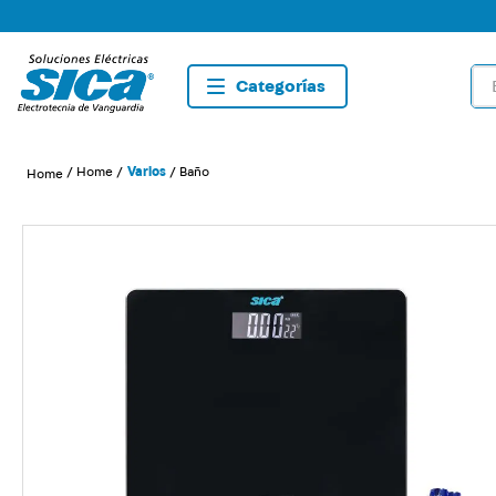
Bus
TÉRMIN
1
.
dete
Home
Varios
Baño
2
.
tom
3
.
list
4
.
caja
5
.
plaf
6
.
dim
7
.
sma
8
.
term
9
.
tom