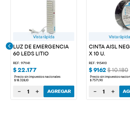
Vista rápida
Vista rápida
LUZ DE EMERGENCIA
CINTA AISL NE
60 LEDS LITIO
X 10 U.
REF: 971141
REF: 915410
$
22
.
177
$
9162
$
10
.
180
Precio sin impuestos nacionales
Precio sin impuestos nacio
$
18
.
328
,
10
$
7571
,
90
－
＋
－
＋
AGREGAR
AG