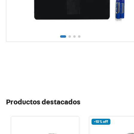
10
.
usb
Productos destacados
-
10 %